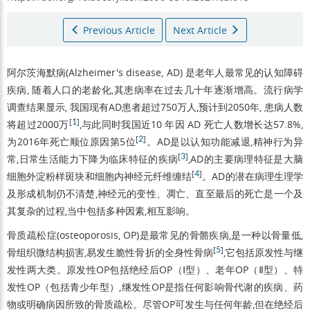
Previous Article
Next Article
阿尔茨海默病(Alzheimer's disease, AD) 是老年人最常见的认知障碍
疾病, 随着人口的老龄化,其患病率在过去几十年逐渐增高。流行病学
调查结果显示, 我国现有AD患者超过750万人,预计到2050年, 患病人数
[
1
]
将超过2000万
,与此同时我国近10 年因 AD 死亡人数增长达57.8%,
[
2
]
为2016年死亡顺位原因第5位
。AD是以认知功能减退,精神行为异
[
3
]
常,日常生活能力下降为临床特征的疾病
,AD的主要病理特征是大脑
[
4
]
细胞外淀粉样斑块和细胞内神经元纤维缠结
。AD的潜在病理生理学
及形成机制仍不清楚,神经元的变性、凋亡、直至最后的死亡是一个及
其复杂的过程,当中包括多种因素,相互影响。
骨质疏松症(osteoporosis, OP)是最常见的骨骼疾病,是一种以骨量低,
[
5
]
骨组织微结构损害,易发生脆性骨折的全身性骨病
,它包括原发性与继
发性两大类。原发性OP包括绝经后OP（Ⅰ型）、老年OP（Ⅱ型）、特
发性OP（包括青少年型）,继发性OP是指任何影响骨代谢的疾病、药
物或明确病因所致的骨质疏松。尽管OP可发生与任何年龄,但在绝经后