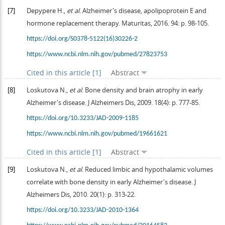
[7]
Depypere
H.
,
et al
. Alzheimer's disease, apolipoprotein E and
hormone replacement therapy.
Maturitas
,
2016
.
94
: p. 98-105.
https://doi.org/S0378-5122(16)30226-2
https://www.ncbi.nlm.nih.gov/pubmed/27823753
Cited in this article [1]
Abstract
[8]
Loskutova
N.
,
et al
. Bone density and brain atrophy in early
Alzheimer's disease.
J Alzheimers Dis
,
2009
.
18
(4): p. 777-85.
https://doi.org/10.3233/JAD-2009-1185
https://www.ncbi.nlm.nih.gov/pubmed/19661621
Cited in this article [1]
Abstract
[9]
Loskutova
N.
,
et al
. Reduced limbic and hypothalamic volumes
correlate with bone density in early Alzheimer's disease.
J
Alzheimers Dis
,
2010
.
20
(1): p. 313-22.
https://doi.org/10.3233/JAD-2010-1364