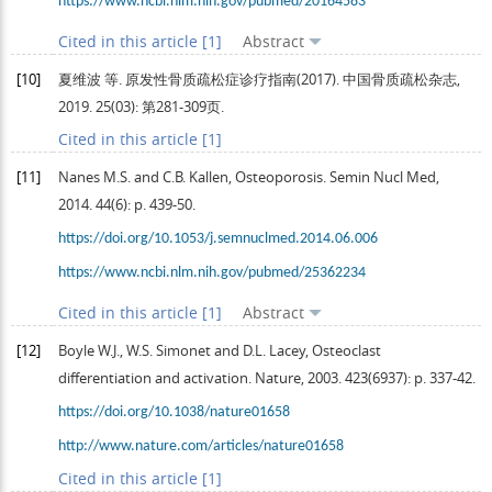
https://www.ncbi.nlm.nih.gov/pubmed/20164583
Cited in this article [1]
Abstract
[10]
夏维波 等.
原发性骨质疏松症诊疗指南(2017)
.
中国骨质疏松杂志
,
2019.
25
(03): 第281-309页.
Cited in this article [1]
[11]
Nanes
M.S.
and C.B. Kallen, Osteoporosis.
Semin Nucl Med
,
2014
.
44
(6): p. 439-50.
https://doi.org/10.1053/j.semnuclmed.2014.06.006
https://www.ncbi.nlm.nih.gov/pubmed/25362234
Cited in this article [1]
Abstract
[12]
Boyle
W.J.
,
W.S.
Simonet
and
D.L.
Lacey
, Osteoclast
differentiation and activation.
Nature
,
2003
.
423
(6937): p. 337-42.
https://doi.org/10.1038/nature01658
http://www.nature.com/articles/nature01658
Cited in this article [1]