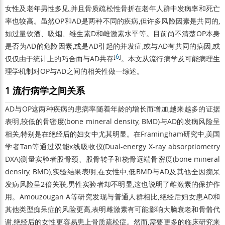
女性及老年男性多见,并且骨质疏松性骨折在老年人群中发病率和死亡
率也较高。虽然OP和AD是两种不同的疾病,但许多风险因素是共同的,
如过量饮酒、吸烟、维生素D和雌激素水平等。目前尚不清楚OP本身
是否为AD的危险因素,或是AD引起的并发症,或与AD有共同的病因,或
[
6
]
仅仅由于统计上的巧合而与AD共存
。本文从流行病学及可能病理生
理学机制对OP与AD之间的相关性做一综述。
1 流行病学之间关系
AD与OP这两种疾病的患病率随着年龄的增长而增加,越来越多的证据
表明,较低的骨密度(bone mineral density, BMD)与AD的发病风险呈
相关,特别是在绝经后的妇女中尤其明显。在Framingham研究中,美国
学者Tan等通过双能x线吸收仪(Dual-energy X-ray absorptiometry
DXA)测量实验者股骨颈、股骨转子和桡骨远端骨密度(bone mineral
density, BMD),实验结果表明,在女性中,低BMD与AD及其他全因痴呆
发病风险呈2倍关联,男性实验者却不明显,这也说明了雌激素的保护作
用。Amouzougan A等研究发现与普通人群相比,绝经后妇女患AD和
其他类型痴呆症的风险更高,表明雌激素有可能影响大脑衰老和骨骼代
谢,绝经后的女性更容易患上骨质疏松症。然而,需要更多的临床研究来