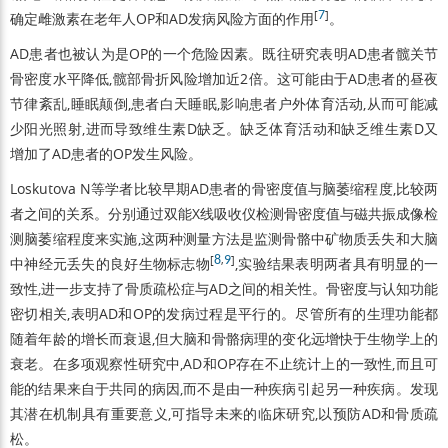
[
7
]
确定雌激素在老年人OP和AD发病风险方面的作用
。
AD患者也被认为是OP的一个危险因素。既往研究表明AD患者髋关节
骨密度水平降低,髋部骨折风险增加近2倍。这可能由于AD患者的昼夜
节律紊乱,睡眠颠倒,患者白天睡眠,影响患者户外体育活动,从而可能减
少阳光照射,进而导致维生素D缺乏。缺乏体育活动和缺乏维生素D又
增加了AD患者的OP发生风险。
Loskutova N等学者比较早期AD患者的骨密度值与脑萎缩程度,比较两
者之间的关系。分别通过双能X线吸收仪检测骨密度值与磁共振成像检
测脑萎缩程度来实施,这两种测量方法是监测骨骼中矿物质丢失和大脑
[
8
,
9
]
中神经元丢失的良好生物标志物
,实验结果表明两者具有明显的一
致性,进一步支持了骨质疏松症与AD之间的相关性。骨密度与认知功能
密切相关,表明AD和OP的发病过程是平行的。尽管所有的生理功能都
随着年龄的增长而衰退,但大脑和骨骼病理的变化远增快于生物学上的
衰老。在多项观察性研究中,AD和OP存在不止统计上的一致性,而且可
能的结果来自于共同的病因,而不是由一种疾病引起另一种疾病。发现
其潜在机制具有重要意义,可指导未来的临床研究,以预防AD和骨质疏
松。