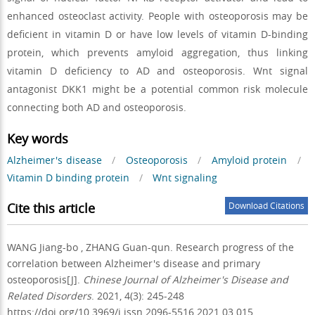
enhanced osteoclast activity. People with osteoporosis may be
deficient in vitamin D or have low levels of vitamin D-binding
protein, which prevents amyloid aggregation, thus linking
vitamin D deficiency to AD and osteoporosis. Wnt signal
antagonist DKK1 might be a potential common risk molecule
connecting both AD and osteoporosis.
Key words
Alzheimer's disease
/
Osteoporosis
/
Amyloid protein
/
Vitamin D binding protein
/
Wnt signaling
Cite this article
Download Citations
WANG Jiang-bo
,
ZHANG Guan-qun
.
Research progress of the
correlation between Alzheimer's disease and primary
osteoporosis[J].
Chinese Journal of Alzheimer's Disease and
Related Disorders
. 2021, 4(3): 245-248
https://doi.org/10.3969/j.issn.2096-5516.2021.03.015