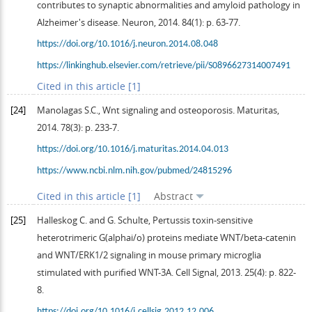
contributes to synaptic abnormalities and amyloid pathology in
Alzheimer's disease.
Neuron
,
2014
.
84
(1): p. 63-77.
https://doi.org/10.1016/j.neuron.2014.08.048
https://linkinghub.elsevier.com/retrieve/pii/S0896627314007491
Cited in this article [1]
[24]
Manolagas
S.C.
, Wnt signaling and osteoporosis.
Maturitas
,
2014
.
78
(3): p. 233-7.
https://doi.org/10.1016/j.maturitas.2014.04.013
https://www.ncbi.nlm.nih.gov/pubmed/24815296
Cited in this article [1]
Abstract
[25]
Halleskog
C
. and
G.
Schulte
, Pertussis toxin-sensitive
heterotrimeric G(alphai/o) proteins mediate WNT/beta-catenin
and WNT/ERK1/2 signaling in mouse primary microglia
stimulated with purified WNT-3A.
Cell Signal
,
2013
.
25
(4): p. 822-
8.
https://doi.org/10.1016/j.cellsig.2012.12.006