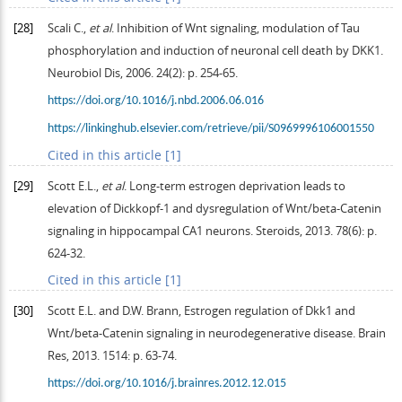
[28]
Scali
C.
,
et al
. Inhibition of Wnt signaling, modulation of Tau
phosphorylation and induction of neuronal cell death by DKK1.
Neurobiol Dis
,
2006
.
24
(2): p. 254-65.
https://doi.org/10.1016/j.nbd.2006.06.016
https://linkinghub.elsevier.com/retrieve/pii/S0969996106001550
Cited in this article [1]
[29]
Scott
E.L.
,
et al
.
Long-term estrogen deprivation leads to
elevation of Dickkopf-1 and dysregulation of Wnt/beta-Catenin
signaling in hippocampal CA
1
neurons. Steroids
,
2013
.
78
(6): p.
624-32.
Cited in this article [1]
[30]
Scott
E.L.
and
D.W.
Brann
, Estrogen regulation of Dkk1 and
Wnt/beta-Catenin signaling in neurodegenerative disease.
Brain
Res
,
2013
.
1514
: p. 63-74.
https://doi.org/10.1016/j.brainres.2012.12.015