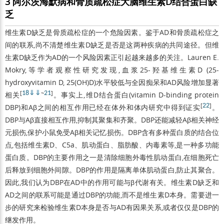
3 阿尔茨海默病和骨质疏松症大脑维生素D结合蛋白缺
乏
维生素D缺乏是骨质疏松症的一个危险因素。鉴于AD和骨质疏松症之
间的联系,尚不清楚维生素D缺乏是否是这两种疾病的共同途径。但维
生素D缺乏作为AD的一个风险因素正引起越来越多的关注。Lauren E.
Mokry,等学者观察性研究发现,血浆25-羟基维生素D (25-
hydroxyvitamin D, 25(OH)D)水平较低与全因痴呆和AD风险增加显著
[
18
⇓
⇓
~
21
]
相关
。事实上,维D结合蛋白(vitamin D-binding protein
[
22
]
DBP)和Aβ之间的相互作用已经在体外和体内研究中得到证实
。
DBP与Aβ直接相互作用,抑制其聚集和齐聚。DBP还能减轻Aβ相关神经
元损伤,保护小鼠免受Aβ相关记忆损伤。DBP含有多种蛋白质的结合位
点,包括维生素D、C5a、肌动蛋白、脂肪酸、内毒素等,是一种多功能
蛋白质。DBP的主要作用之一是清除细胞外毒性肌动蛋白,在细胞死亡
后释放到细胞外间隙。DBP的作用是隔离单体肌动蛋白,防止其聚合。
因此,我们认为DBP在AD中的作用可能与β代谢有关。维生素D缺乏和
AD之间的联系可能是通过DBP的功能,而不是维生素D本身。需要进一
步的研究来检验维生素D本身是否与AD有因果关系,或者仅仅是DBP的
继发作用。