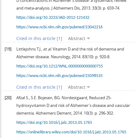
D concentrations in Alzheimer's disease: a systematic review
and meta-analysis.
J Alzheimers Dis
,
2013
.
33
(3): p. 659-74.
https://doi.org/10.3233/JAD-2012-121432
https://www.ncbi.nlm.nih.gov/pubmed/23042216
Cited in this article [1]
Abstract
[19]
Littlejohns
T.J.
,
et al
. Vitamin D and the risk of dementia and
Alzheimer disease.
Neurology
,
2014
.
83
(10): p. 920-8.
https://doi.org/10.1212/WNL.0000000000000755
https://www.ncbi.nlm.nih.gov/pubmed/25098535
Cited in this article [1]
Abstract
[20]
Afzal
S.
,
S.E.
Bojesen
,
B.G.
Nordestgaard
, Reduced 25-
hydroxyvitamin D and risk of Alzheimer's disease and vascular
dementia.
Alzheimers Dement
,
2014
.
10
(3): p. 296-302.
https://doi.org/10.1016/j.jalz.2013.05.1765
https://onlinelibrary.wiley.com/doi/10.1016/j.jalz.2013.05.1765