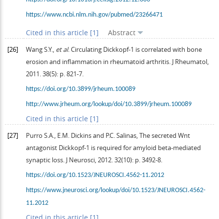
https://www.ncbi.nlm.nih.gov/pubmed/23266471
Cited in this article [1]
Abstract
[26]
Wang
S.Y.
,
et al
. Circulating Dickkopf-1 is correlated with bone
erosion and inflammation in rheumatoid arthritis.
J Rheumatol
,
2011
.
38
(5): p. 821-7.
https://doi.org/10.3899/jrheum.100089
http://www.jrheum.org/lookup/doi/10.3899/jrheum.100089
Cited in this article [1]
[27]
Purro
S.A.
,
E.M.
Dickins
and
P.C.
Salinas
, The secreted Wnt
antagonist Dickkopf-1 is required for amyloid beta-mediated
synaptic loss.
J Neurosci
,
2012
.
32
(10): p. 3492-8.
https://doi.org/10.1523/JNEUROSCI.4562-11.2012
https://www.jneurosci.org/lookup/doi/10.1523/JNEUROSCI.4562-
11.2012
Cited in this article [1]