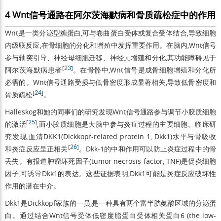
4 Wnt信号通路在阿尔茨海默病和骨质疏松症中的作用
Wnt是一类分泌型糖蛋白,可与卷曲蛋白受体或复合受体结合,导致细胞
内级联反应,在骨细胞的分化和增殖中发挥重要作用。在脑内,Wnt信号
参与轴突引导、神经母细胞迁移、神经元增殖和分化,其功能障碍见于
[
23
]
阿尔茨海默病患者
。在骨骼中,Wnt信号是成骨细胞增殖和分化所
必需的。Wnt信号通路受损与低骨密度形成显著相关,导致低骨密度和
[
24
]
骨质疏松
。
Halleskog和她的同事们的研究发现Wnt信号通路参与调节小胶质细胞
[
25
]
的激活
,而小胶质细胞是大脑中参与炎症过程的主要细胞。临床研
究发现,血清DKK1(Dickkopf-related protein 1, Dkk1)水平与骨吸收
[
26
]
和炎症反应呈正相关
。Dkk-1的中和作用可以防止炎症过程中的骨
丢失。有报道肿瘤坏死因子(tumor necrosis factor, TNF)是促炎细胞
因子,可诱导Dkk1的表达。这些证据表明,Dkk1可能是炎症反应破坏性
作用的潜在中介。
Dkk1是Dickkopf家族的一员,是一种具有两个富半胱氨酸区域的分泌蛋
白。通过结合Wnt信号受体低密度脂蛋白受体相关蛋白6 (the low-