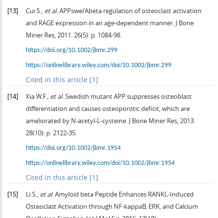
[13]
Cui
S.
,
et al
. APPswe/Abeta regulation of osteoclast activation
and RAGE expression in an age-dependent manner.
J Bone
Miner Res
,
2011
.
26
(5): p. 1084-98.
https://doi.org/10.1002/jbmr.299
https://onlinelibrary.wiley.com/doi/10.1002/jbmr.299
Cited in this article [1]
[14]
Xia
W.F.
,
et al
. Swedish mutant APP suppresses osteoblast
differentiation and causes osteoporotic deficit, which are
ameliorated by N-acetyl-L-cysteine.
J Bone Miner Res
,
2013
.
28
(10): p. 2122-35.
https://doi.org/10.1002/jbmr.1954
https://onlinelibrary.wiley.com/doi/10.1002/jbmr.1954
Cited in this article [1]
[15]
Li
S.
,
et al
. Amyloid beta Peptide Enhances RANKL-Induced
Osteoclast Activation through NF-kappaB, ERK, and Calcium