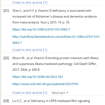
Cited in this article [1]
[21]
Shen
L
. and
H.F.
Ji
, Vitamin D deficiency is associated with
increased risk of Alzheimer's disease and dementia: evidence
from meta-analysis.
Nutr J
,
2015
.
14
: p. 76.
https://doi.org/10.1186/s12937-015-0063-7
http://nutritionj.biomedcentral.com/articles/10.1186/s12937-015-
0063-7
Cited in this article [1]
[22]
Moon
M.
,
et al
. Vitamin D-binding protein interacts with Abeta
and suppresses Abeta-mediated pathology.
Cell Death Differ
,
2013
.
20
(4): p. 630-8.
https://doi.org/10.1038/cdd.2012.161
https://www.ncbi.nlm.nih.gov/pubmed/23257976
Cited in this article [1]
Abstract
[23]
Liu
C.C.
,
et al
. Deficiency in LRP6-mediated Wnt signaling