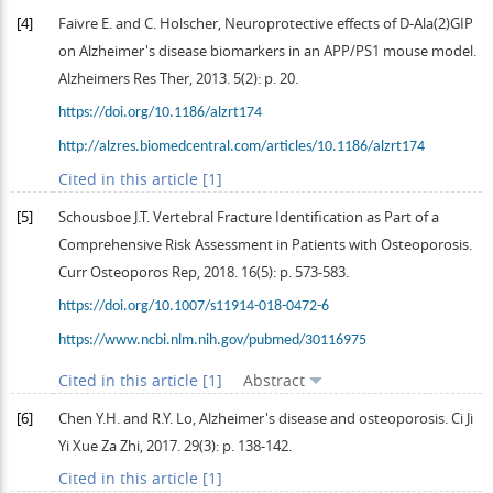
[4]
Faivre
E
. and C. Holscher, Neuroprotective effects of D-Ala(2)GIP
on Alzheimer's disease biomarkers in an APP/PS1 mouse model.
Alzheimers Res Ther
,
2013
.
5
(2): p. 20.
https://doi.org/10.1186/alzrt174
http://alzres.biomedcentral.com/articles/10.1186/alzrt174
Cited in this article [1]
[5]
Schousboe
J.T.
Vertebral Fracture Identification as Part of a
Comprehensive Risk Assessment in Patients with Osteoporosis.
Curr Osteoporos Rep
,
2018
.
16
(5): p. 573-583.
https://doi.org/10.1007/s11914-018-0472-6
https://www.ncbi.nlm.nih.gov/pubmed/30116975
Cited in this article [1]
Abstract
[6]
Chen
Y.H.
and
R.Y.
Lo
, Alzheimer's disease and osteoporosis.
Ci Ji
Yi Xue Za Zhi
,
2017
.
29
(3): p. 138-142.
Cited in this article [1]