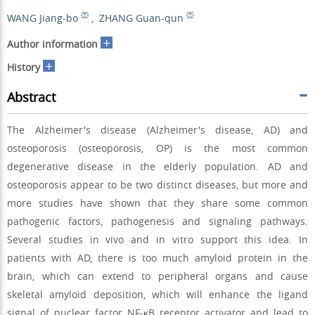
WANG Jiang-bo
,
ZHANG Guan-qun
+
Author information
+
History
Abstract
The Alzheimer's disease (Alzheimer's disease, AD) and
osteoporosis (osteoporosis, OP) is the most common
degenerative disease in the elderly population. AD and
osteoporosis appear to be two distinct diseases, but more and
more studies have shown that they share some common
pathogenic factors, pathogenesis and signaling pathways.
Several studies in vivo and in vitro support this idea. In
patients with AD, there is too much amyloid protein in the
brain, which can extend to peripheral organs and cause
skeletal amyloid deposition, which will enhance the ligand
signal of nuclear factor NF-κB receptor activator and lead to