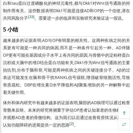
白和tau蛋白过度磷酸化的神经元毒性,都与Dkk1对Wnt信号通路的抑
制作用有关。这些数据表明Dkk1可能是连接AD和OP的一个信使,潜在
[
33
]
共同风险分子
。需要进一步的临床和实验研究来验证这一假说。
5 小结
越来越多的证据表明,AD与OP有明显的相关性。这两种疾病之间的关
系更有可能是一种共同的病因,而不是一种条件引起另一种。AD伴随
OP更有可能在基因或分子水平上有共同的原因,与骨骼中的淀粉样蛋白
沉积或大脑中的维D结合蛋白功能有关,Dkk1作为Wnt信号通路的主要
拮抗剂,分布于脑和骨,可能是两种疾病之间的关键连接分子。Aβ的过
表达可能发生在脑和骨干扰RANKL信号级联,增强破骨细胞活性,导致
骨质疏松。DBP在维生素D水平降低和Aβ聚集增加的另一种解释中起
着关键作用。
体外和体内研究中有越来越多的证据表明,脑部的AD病理可以通过检查
骨骼来反映。未来的研究将侧重于评估OP患者认知衰老的生物标志物,
并观察AD患者的骨微结构。这为我们以后通过改善骨质情况从而延缓
[
2
]
认知功能障碍的进展提供一定的思路
。