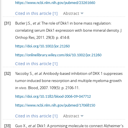
https://www.ncbi.nlm.nih.gov/pubmed/23261660
Cited in this article [1]
Abstract
[31]
Butler
J.S.
,
et al
. The role of Dkk1 in bone mass regulation:
correlating serum Dkk1 expression with bone mineral density.
J
Orthop Res
,
2011
.
29
(3): p. 414-8.
https://doi.org/10.1002/jor.21260
https://onlinelibrary.wiley.com/doi/10.1002/jor.21260
Cited in this article [1]
[32]
Yaccoby
S.
,
et al
. Antibody-based inhibition of DKK 1 suppresses
tumor-induced bone resorption and multiple myeloma growth
in vivo.
Blood
,
2007
.
109
(5): p. 2106-11.
https://doi.org/10.1182/blood-2006-09-047712
https://www.ncbi.nlm.nih.gov/pubmed/17068150
Cited in this article [1]
Abstract
[33]
Guo
X.
,
et al
. Dkk1: A promising molecule to connect Alzheimer's