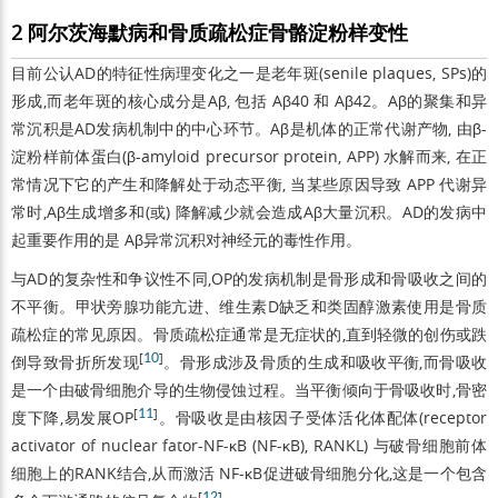
2 阿尔茨海默病和骨质疏松症骨骼淀粉样变性
目前公认AD的特征性病理变化之一是老年斑(senile plaques, SPs)的
形成,而老年斑的核心成分是Aβ, 包括 Aβ40 和 Aβ42。Aβ的聚集和异
常沉积是AD发病机制中的中心环节。Aβ是机体的正常代谢产物, 由β-
淀粉样前体蛋白(β-amyloid precursor protein, APP) 水解而来, 在正
常情况下它的产生和降解处于动态平衡, 当某些原因导致 APP 代谢异
常时,Aβ生成增多和(或) 降解减少就会造成Aβ大量沉积。AD的发病中
起重要作用的是 Aβ异常沉积对神经元的毒性作用。
与AD的复杂性和争议性不同,OP的发病机制是骨形成和骨吸收之间的
不平衡。甲状旁腺功能亢进、维生素D缺乏和类固醇激素使用是骨质
疏松症的常见原因。骨质疏松症通常是无症状的,直到轻微的创伤或跌
[
10
]
倒导致骨折所发现
。骨形成涉及骨质的生成和吸收平衡,而骨吸收
是一个由破骨细胞介导的生物侵蚀过程。当平衡倾向于骨吸收时,骨密
[
11
]
度下降,易发展OP
。骨吸收是由核因子受体活化体配体(receptor
activator of nuclear fator-NF-κB (NF-κB), RANKL) 与破骨细胞前体
细胞上的RANK结合,从而激活 NF-κB促进破骨细胞分化,这是一个包含
[
12
]