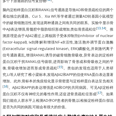
多个下游通路的信号复合物
。
脑内淀粉样蛋白沉积和RANKL信号通路是导致AD和骨质疏松症的两个
看似独立的通路。Cui S、Xia WF,等学者通过测量AD转基因小鼠模型
中的破骨细胞活性,发现这两种通路之间有共同的联系。实验中显示骨
[
13
,
14
]
中Aβ表达增强,骨髓腔中脂肪组织形成增加,类似骨质疏松症
。推
测原理是由于Aβ42通过上调核因子受体抑制剂(inhibitor of nuclear
factor-kappaB, IκB)降解和增强NF-κB活性,激活胞外调节蛋白激酶
(Extracellular signal-regulated kinase\, ERK)磷酸化,并刺激钙离子
信号通路紊乱,增强RANKL诱导的破骨细胞骨吸收,异常表达的淀粉样
蛋白沉积干扰RANKL信号级联,进而影响了骨形成和骨吸收之间的平
[
15
]
衡,骨吸收增加进而形成骨质疏松
。类似的发现也适用于人类研
究,Li等人研究了椎小梁标本,发现Aβ42和APP的信使RNA蛋白表达显著
增加。此外,骨标本的免疫组化显示骨密度与淀粉样蛋白表达呈负相关
[
16
]
。Aβ42和APP的表达增强是AD和OP的共同病因。可见Aβ淀粉样
[
17
]
蛋白沉积不仅有神经元的毒性作用,还促进骨质疏松症形成
。如果
我们能在人群水平上检测AD伴OP患者的骨骼,以检验淀粉样蛋白假说
是否为共同的病因,可能会有很大的价值。