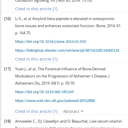
Oscillation Signaling.
Int J Mol Sci
,
2016
.
17
(10).
Cited in this article [1]
[16]
Li
S.
,
et al
. Amyloid beta peptide is elevated in osteoporotic
bone tissues and enhances osteoclast function.
Bone
,
2014
.
61
:
p. 164-75.
https://doi.org/10.1016/j.bone.2014.01.010
https://linkinghub.elsevier.com/retrieve/pii/S875632821400012X
Cited in this article [1]
[17]
Yuan
J.
,
et al
., The Potential Influence of Bone-Derived
Modulators on the Progression of Alzheimer's Disease.
J
Alzheimers Dis
,
2019
.
69
(1): p. 59-70.
https://doi.org/10.3233/JAD-181249
https://www.ncbi.nlm.nih.gov/pubmed/30932886
Cited in this article [1]
Abstract
[18]
Annweiler
C.
,
D.J.
Llewellyn
and
O.
Beauchet
, Low serum vitamin