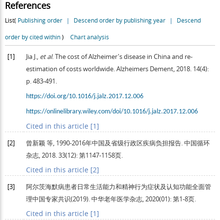
References
List(
Publishing order
|
Descend order by publishing year
|
Descend
order by cited within
)
Chart analysis
[1]
Jia
J.
,
et al
. The cost of Alzheimer's disease in China and re-
estimation of costs worldwide.
Alzheimers Dement
,
2018
.
14
(4):
p. 483-491.
https://doi.org/10.1016/j.jalz.2017.12.006
https://onlinelibrary.wiley.com/doi/10.1016/j.jalz.2017.12.006
Cited in this article [1]
[2]
曾新颖 等, 1990-2016年中国及省级行政区疾病负担报告.
中国循环
杂志
,
2018
.
33
(12): 第1147-1158页.
Cited in this article [2]
[3]
阿尔茨海默病患者日常生活能力和精神行为症状及认知功能全面管
理中国专家共识(2019).
中华老年医学杂志
,
2020
(01): 第1-8页.
Cited in this article [1]