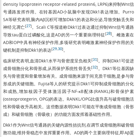
density lipoprotein receptor-related protein6, LRP6)来抑制Wnt信
号通路发挥作用。在转基因AD小鼠脑中发现Dkk1表达增加。Purro
SA等研究表明,脑内Aβ沉积可增加Dkk1的表达和分泌,导致突触丢失和
[
27
]
神经元凋亡
。Scali C等报道称Dkk1过表达通过抑制Wnt信号通路
[
28
]
导致tau蛋白过磷酸化,这是AD的另一个重要病理特征
。雌激素在
AD和OP中具有神经保护作用,多项研究表明雌激素神经保护作用的关
[
29
,
30
]
键机制是抑制Dkk1的表达
。
[
31
]
临床研究表明,血清Dkk1水平与骨密度呈负相关
。抑制Dkk1可促进
[
32
]
成骨细胞分化和骨形成,从而保护系统性骨丢失
。Dkk1等位基因缺
失与骨密度和骨量增加有关。成骨细胞来源于间充质干细胞,是参与骨
形成的关键细胞。Fujita等人的研究提示Dkk1可抑制成骨细胞的分化
和成熟,增加核因子受体激活因子NF-κB配体(RANKL)和骨保护素
(osteoprotegerin, OPG)的表达。RANKL/OPG比值升高与破骨细胞活
性和骨吸收升高相关。这些数据表明Dkk1可能在平衡成骨细胞（骨形
成）和破骨细胞（骨吸收）的功能方面发挥着基础性作用。
Dkk1作为Wnt信号通路的关键内源性拮抗剂,在调节成骨细胞和破骨细
胞功能,维持骨稳态中发挥重要作用。AD的两个主要病理特征,即Aβ蛋