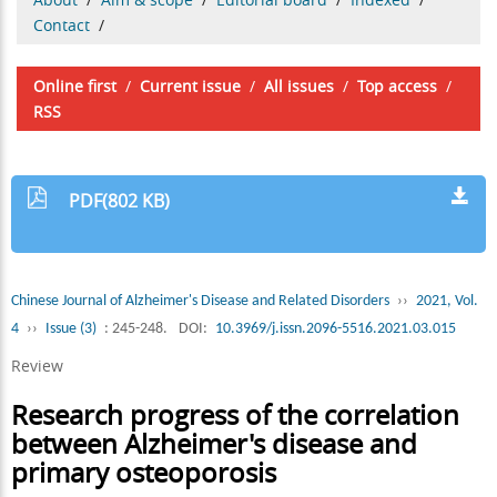
Contact
/
Online first
/
Current issue
/
All issues
/
Top access
/
RSS
PDF(802 KB)
Chinese Journal of Alzheimer's Disease and Related Disorders
››
2021, Vol.
4
››
Issue (3)
: 245-248.
DOI:
10.3969/j.issn.2096-5516.2021.03.015
Review
Research progress of the correlation
between Alzheimer's disease and
primary osteoporosis