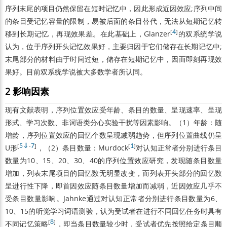
序列末尾的项目仍然保留在短时记忆中，因此形成近因效应;序列中间
的条目受记忆容量的限制，易被后面的条目替代，无法从短期记忆转
[
4
]
移到长期记忆，再现效果差。在此基础上，Glanzer
的双系统学说
认为，位于序列开头记忆效果好，主要归因于它们储存在长期记忆中;
末尾部分的材料由于时间过短，储存在短期记忆中，因而即刻再现效
果好。目前双系统学说被大多数学者所认同。
2 影响因素
现有文献表明，序列位置效应受年龄、条目的数量、呈现速率、呈现
形式、学习次数、非词语类分心实验干扰等因素影响。（1）年龄：随
增龄，序列位置效应的回忆个数呈现减弱趋势，但序列位置曲线仍呈
[
5
⇓
-
7
]
[
1
]
U形
，（2）条目数量：Murdock
对认知正常者分别进行条目
数量为10、15、20、30、40的序列位置效应研究，发现随条目数量
增加，列表末尾项目的回忆数无明显改变，而列表开头部分的回忆数
呈进行性下降，即首因效应随条目数量增加而减弱，近因效应几乎不
受条目数量影响。Jahnke通过对认知正常者分别进行条目数量为6、
10、15的听觉学习词语测验，认为受试者在进行不同回忆任务时具有
[
8
]
不同记忆策略
，即当条目数量较少时，受试者优先按照给定条目顺