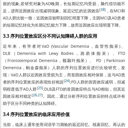
留的现象;若研究对象为AD晚期，长短期记忆均受损，脑代偿功能不
[
18
]
足，进而近因效应出现减弱现象。延迟记忆的近因效应
，在MCI和
AD人群比较一致：近因效应较即刻回忆明显下降，主因MCI及AD患者
的短期记忆转化为长期记忆能力下降，故而近因效应出现明显下降。
3.3 序列位置效应区分不同认知障碍人群的应用
近年来，有学者对VaD (Vascular Dementia，血管性痴呆)、
DLB（Dementia with Lewy Bodies，路易体痴呆）、FTD
（Frontotemporal Dementia，额颞叶痴呆）、 PD（Parkinson
Dementia，帕金森痴呆）人群的序列位置效应进行比较研究，发
现：VaD人群以近因效应受损为主，而首因效应相对保留，这与AD患
[
24
]
者的序列位置效应的表现恰好相反
;PD人群的首因效应减弱，但减
[
25
]
弱程度低于AD人群
;DLB及FTD的首因效应特点与AD相似，但其近
[
26
,
27
]
因效应相对稳定
。因此，通过分析序列位置效应的特点或许有
助于区分不同种类的认知障碍。
3.4 序列位置效应的临床应用价值
当前，临床上通常使用词语学习测验的延迟回忆、线索回忆、再认的