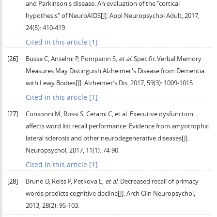
and Parkinson's disease: An evaluation of the "cortical
hypothesis" of NeuroAIDS[J].
Appl Neuropsychol Adult
,
2017
,
24
(5): 410-419.
Cited in this article [1]
[26]
Busse
C
,
Anselmi
P
,
Pompanin
S
,
et al
. Specific Verbal Memory
Measures May Distinguish Alzheimer's Disease from Dementia
with Lewy Bodies[J].
Alzheimer’s Dis
,
2017
,
59
(3): 1009-1015.
Cited in this article [1]
[27]
Consonni
M
,
Rossi
S
,
Cerami
C
, et al. Executive dysfunction
affects word list recall performance: Evidence from amyotrophic
lateral sclerosis and other neurodegenerative diseases[J].
Neuropsychol
,
2017
,
11
(1): 74-90.
Cited in this article [1]
[28]
Bruno
D
,
Reiss
P
,
Petkova
E
,
et al
. Decreased recall of primacy
words predicts cognitive decline[J].
Arch Clin Neuropsychol
,
2013
,
28
(2): 95-103.