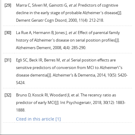
[29]
Marra
C
,
Silveri
M
,
Gainotti
G
,
et al
. Predictors of cognitive
decline in the early stage of probable Alzheimer's disease[J].
Dement Geriatr Cogn Disord
,
2000
,
11
(4): 212-218.
[30]
La
Rue A
,
Hermann
B
,
Jones
J
,
et al
. Effect of parental family
history of Alzheimer's disease on serial position profiles[J].
Alzheimers Dement
,
2008
,
4
(4): 285-290.
[31]
Egli
SC
,
Beck
IR
,
Berres
M
,
et al
. Serial position effects are
sensitive predictors of conversion from MCI to Alzheimer\"s
disease dementia[J].
Alzheimer’s & Dementia
,
2014
,
10
(5): S420-
S424.
[32]
Bruno
D
,
Koscik
Rl
,
Woodard
Jl
, et al. The recency ratio as
predictor of early MCI[J].
Int Psychogeriatr
,
2018
,
30
(12): 1883-
1888.
Cited in this article [1]