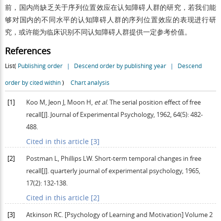
前，国内尚缺乏关于序列位置效应在认知障碍人群的研究，若我们能
够对国内的不同水平的认知障碍人群的序列位置效应的表现进行研
究，或许能为临床识别不同认知障碍人群提供一定参考价值。
References
List(
Publishing order
|
Descend order by publishing year
|
Descend
order by cited within
)
Chart analysis
[1]
Koo
M
,
Jeon
J
,
Moon
H
,
et al
. The serial position effect of free
recall[J].
Journal of Experimental Psychology
,
1962
,
64
(5): 482-
488.
Cited in this article [3]
[2]
Postman
L
,
Phillips
LW
. Short-term temporal changes in free
recall[J].
quarterly journal of experimental psychology
,
1965
,
17
(2): 132-138.
Cited in this article [2]
[3]
Atkinson
RC
. [Psychology of Learning and Motivation] Volume 2