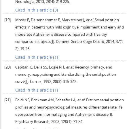
Neurologia
,
2013
,
28
(4): 219‐225.
Cited in this article [3]
[19]
Moser
B
,
Deisenhammer
E
,
Marksteiner
J
,
et al
. Serial position
effects in patients with mild cognitive impairment and early and
moderate Alzheimer's disease compared with healthy
comparison subjects[J].
Dement Geriatr Cogn Disord
,
2014
,
37
(1-
2): 19‐26.
Cited in this article [1]
[20]
Capitani
E
,
Della
SS
,
Logie
RH
,
et al
. Recency, primacy, and
memory: reappraising and standardizing the serial position
curve[J].
Cortex
,
1992
,
28
(3): 315‐342.
Cited in this article [1]
[21]
Foldi
NS
,
Brickman
AM
,
Schaefer
LA
,
et al
. Distinct serial position
profiles and neuropsychological measures differentiate late life
depression from normal aging and Alzheimer's disease[J].
Psychiatry Research
,
2003
,
120
(1): 71-84.