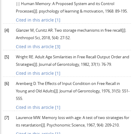
|| Human Memory: A Proposed System and its Control
Processes[J].
psychology of learning & motivation
,
1968
: 89-195.
Cited in this article [1]
[4]
Glanzer
M
,
Cunitz
AR
. Two storage mechanisms in free recall[J].
Anthropol Sci
,
2018
,
5
(4): 27-52.
Cited in this article [3]
[5]
Wright
RE
. Adult Age Similarities in Free Recall Output Order and
Strategies[J].
Journal of Gerontology
,
1982
,
37
(1): 76-79.
Cited in this article [1]
[6]
Arenberg
D
. The Effects of Input Condition on Free Recall in
Young and Old Adults[J].
Journal of Gerontology
,
1976
,
31
(5): 551-
555.
Cited in this article [1]
[7]
Laurence
MW
. Memory loss with age: A test of two strategies for
its retardation[J].
Psychonomic Science
,
1967
,
9
(4): 209-210.
Cited in this article [1]