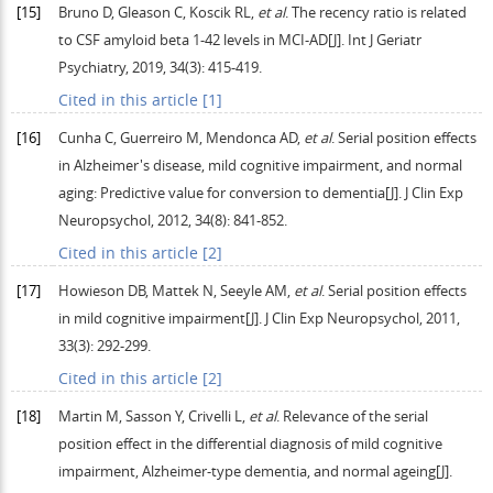
[15]
Bruno
D
,
Gleason
C
,
Koscik
RL
,
et al
. The recency ratio is related
to CSF amyloid beta 1-42 levels in MCI-AD[J].
Int J Geriatr
Psychiatry
,
2019
,
34
(3): 415-419.
Cited in this article [1]
[16]
Cunha
C
,
Guerreiro
M
,
Mendonca
AD
,
et al
. Serial position effects
in Alzheimer's disease, mild cognitive impairment, and normal
aging: Predictive value for conversion to dementia[J].
J Clin Exp
Neuropsychol
,
2012
,
34
(8): 841-852.
Cited in this article [2]
[17]
Howieson
DB
,
Mattek
N
,
Seeyle
AM
,
et al
. Serial position effects
in mild cognitive impairment[J].
J Clin Exp Neuropsychol
,
2011
,
33
(3): 292-299.
Cited in this article [2]
[18]
Martin
M
,
Sasson
Y
,
Crivelli
L
,
et al
. Relevance of the serial
position effect in the differential diagnosis of mild cognitive
impairment, Alzheimer-type dementia, and normal ageing[J].