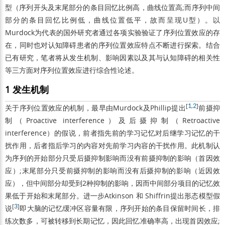
型（序列开头及末尾部分的条目回忆比例高，曲线位置高;而序列中间
部分的条目回忆比例低，曲线位置低平，故而呈现U型）。以
Murdock为代表的国外研究者通过各项实验验证了序列位置效应的存
在，同时也对认知障碍患者的序列位置效应特点不断进行探索。结合
已有研究，笔者将从发生机制、影响因素以及其与认知障碍的相关性
等三方面对序列位置效应进行综合性论述。
1 发生机制
[
1
,
2
]
关于序列位置效应的机制，最早由Murdock及Phillip提出
前摄抑
制（Proactive interference）及后摄抑制（Retroactive
interference）的假说，前者指先前的学习记忆对后继学习记忆的干
扰作用，后者指后学习的内容对先前学习内容的干扰作用。此机制认
为序列的开始部分只受后摄抑制影响而没有前摄抑制的影响（首因效
应）;末尾部分只受前摄抑制的影响而没有后摄抑制的影响（近因效
应），但中间部分却受到2种抑制的影响，因而中间部分项目的记忆效
果低于开始和末尾部分。进一步Atkinson 和 Shiffrin提出形态模型假
[
3
]
说
即大脑的记忆缓冲区容量有限，序列开始的条目保留时间长，排
练次数多，可被转移到长期记忆，因此回忆准确率高，出现首因效应;