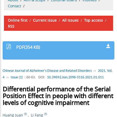
Contact
/
Online first
/
Current issue
/
All issues
/
Top access
/
RSS
PDF(354 KB)
Chinese Journal of Alzheimer's Disease and Related Disorders
››
2021, Vol.
4
››
Issue (1)
: 60-63.
DOI:
10.3969/j.issn.2096-5516.2021.01.011
Differential performance of the Serial
Position Effect in people with different
levels of cognitive impairment
Huang Juan
,
Li Fang