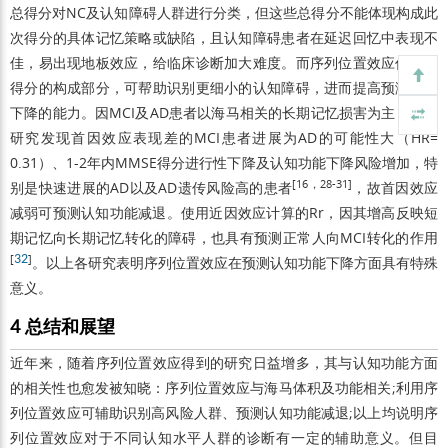
总得分对NC及认知障碍人群进行分类，但这些总得分不能体现构成此
次得分的具体记忆策略或缺陷，且认知障碍患者在延迟回忆中表现不
佳，易出现地板效应，给临床诊断加大难度。而序列位置效应作为总
得分的构成部分，可帮助识别更细小的认知障碍，进而提高预测认知
下降的能力。因MCI及AD患者以海马相关的长期记忆损害为主，随访
研究发现首因效应表现差的MCI患者进展为AD的可能性大（HR=
0.31）、1-2年内MMSE得分进行性下降及认知功能下降风险增加，特
[16，28-31]
别是快速进展的AD以及AD遗传风险高的患者
，故首因效应
减弱可预测认知功能减退。使用近因效应计算的Rr，因其增高反映短
期记忆向长期记忆转化的障碍，也具有预测正常人向MCI转化的作用
[
32
]
。以上各研究表明序列位置效应在预测认知功能下降方面具有特殊
意义。
4 总结和展望
近年来，随着序列位置效应得到的研究日益增多，其与认知功能方面
的相关性也愈发被知晓：序列位置效应与海马体积及功能相关;利用序
列位置效应可辅助识别高风险人群、预测认知功能减退;以上均说明序
列位置效应对于不同认知水平人群的诊断有一定的辅助意义。但目