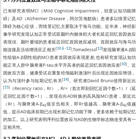
已有研究表明MCI（Mild Cognitive Impairment，轻度认知功能障
碍）及AD（Alzheimer Disease，阿尔茨海默病）患者多以情景记忆
障碍为核心症状，而情景记忆主要取决于海马功能。近年来，神经影
像学研究发现认知正常受试双颞叶内侧体积大者长延迟回忆首因效应
表现佳、颞叶萎缩的患者延迟回忆首因效应减弱、首因效应与海马功
[
10
⇓
-
12
]
[
13
]
能连接及活动增强呈正相关
;Tomadesso
发现脑脊液A-β阳
性组较A-β阴性组的MCI患者首因效应表现更差;也有研究发现认知功
[
10
]
能正常人群中脑脊液P-tau水平升高者的延迟回忆首因效应差
。近
因效应方面，健康受试在重复经颅磁刺激顶叶后出现近因效应增强，
[
14
]
认为与顶叶参与短期记忆有关
。研究者David Bruno使用新近比
[
15
]
（Recency ratio，Rr），Rr=（首次即刻回忆近因个数+1）/（延
迟回忆近因个数+1），发现在向AD转换的高风险MCI患者，新近比
（Rr）与脑脊液A-β
值呈负相关，即Rr值越高，脑脊液A-β
值越
42
42
低，提示AD临床前期已出现长期记忆功能下降，更多依赖于短期记忆
的加工。以上研究表明序列位置效应与AD的生物学标志物改变具有一
定相关性。