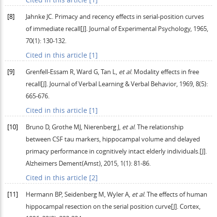
[8]
Jahnke
JC
. Primacy and recency effects in serial-position curves
of immediate recall[J].
Journal of Experimental Psychology
,
1965
,
70
(1): 130-132.
Cited in this article [1]
[9]
Grenfell-Essam
R
,
Ward
G
,
Tan
L
,
et al
. Modality effects in free
recall[J].
Journal of Verbal Learning & Verbal Behavior
,
1969
,
8
(5):
665-676.
Cited in this article [1]
[10]
Bruno
D
,
Grothe
MJ
,
Nierenberg
J
,
et al
. The relationship
between CSF tau markers, hippocampal volume and delayed
primacy performance in cognitively intact elderly individuals.[J].
Alzheimers Dement(Amst
),
2015
,
1
(1): 81-86.
Cited in this article [2]
[11]
Hermann
BP
,
Seidenberg
M
,
Wyler
A
,
et al
. The effects of human
hippocampal resection on the serial position curve[J].
Cortex
,