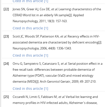
Cited in this article [1]
[22]
Jones
SN
,
Greer
AJ
,
Cox
DE
,
et al.
Learning characteristics of the
CERAD Word list in an elderly VA sample[J].
Applied
Neuropsychology
,
2011
,
18
(3): 157-163.
Cited in this article [1]
[23]
Scott
JC
,
Woods
SP
,
Patterson
KA
,
et al
. Recency effects in HIV-
associated dementia are characterized by deficient encoding[J].
Neuropsychologia
,
2006
,
44
(8): 1336‐1343.
Cited in this article [1]
[24]
Orru
G
,
Sampietro
S
,
Catanzaro
S
,
et al
. Serial position effect in a
free recall task: differences between probable dementia of
Alzheimer type (PDAT), vascular (VaD) and mixed etiology
dementia (MED)[J].
Arch Gerontol Geriatr
,
2009
,
49
: 207-210.
Cited in this article [1]
[25]
Ciccarelli
N
,
Limiti
S
,
Fabbiani
M
,
et al
. Verbal list learning and
memory profiles in HIV-infected adults, Alzheimer's disease,