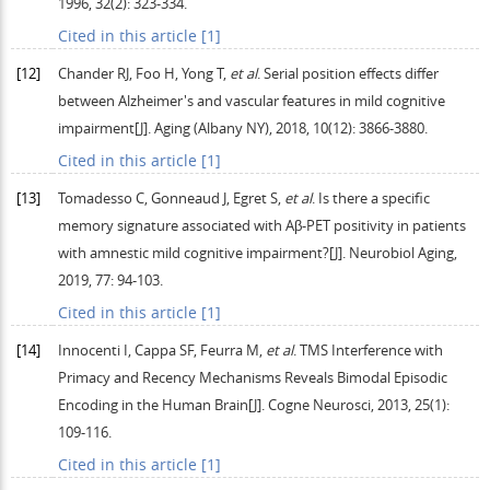
1996
,
32
(2): 323-334.
Cited in this article [1]
[12]
Chander
RJ
,
Foo
H
,
Yong
T
,
et al
. Serial position effects differ
between Alzheimer's and vascular features in mild cognitive
impairment[J].
Aging (Albany NY
),
2018
,
10
(12): 3866-3880.
Cited in this article [1]
[13]
Tomadesso
C
,
Gonneaud
J
,
Egret
S
,
et al
. Is there a specific
memory signature associated with Aβ-PET positivity in patients
with amnestic mild cognitive impairment?[J].
Neurobiol Aging
,
2019
,
77
: 94-103.
Cited in this article [1]
[14]
Innocenti
I
,
Cappa
SF
,
Feurra
M
,
et al
. TMS Interference with
Primacy and Recency Mechanisms Reveals Bimodal Episodic
Encoding in the Human Brain[J].
Cogne Neurosci
,
2013
,
25
(1):
109-116.
Cited in this article [1]