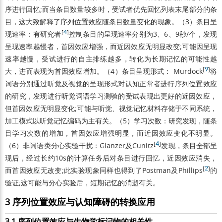
序进行回忆;而当条目数量较多时，受试者优先回忆列表末尾部分的条
目，这大致解释了序列位置效应随条目数量变化的现象。（3）条目呈
[
4
]
现速率：有研究者
控制条目的呈现速率分别为3、6、9秒/个，发现
呈现速率越慢者，首因效应增强，而近因效应无明显改变;可能因呈现
速率越慢，受试进行的自主排练越多，转化为长期记忆的可能性越
[
9
]
大，进而表现为首因效应增加。（4）条目呈现形式： Murdock
将
词语分别通过听觉及视觉的呈现形式对认知正常者进行序列位置效应
的研究，发现进行听觉词语学习测验的受试表现出更好的近因效应，
但首因效应无明显变化;可能与听觉、视觉记忆材料存储于不同系统，
加工模式以听觉记忆编码为主有关。（5）学习次数：研究发现，随条
目学习次数的增加，首因效应增强明显，而近因效应变化不明显。
[
4
]
（6）非词语类分心实验干扰：Glanzer及Cunitz
发现，条目全部呈
现后，经过长约10s的计算任务后对条目进行回忆，近因效应消失，
[
2
]
而首因效应无改变;此实验现象同样也得到了Postman及Phillips
的
验证;这可能与分心实验后，短期记忆的消逝有关。
3 序列位置效应与认知障碍的转换应用
3.1 序列位置效应与生物学标记物的相关性