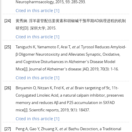
Neuropharmsacology
,
2015
,
93
: 285-293.
Cited in this article [1]
[24]
黄秀娴.
淫羊藿苷配伍姜黄素和胡椒碱干预早期AD病理进程的机制
研究
[D]. 深圳大学,
2015
.
Cited in this article [1]
[25]
Taniguchi
K
,
Yamamoto
F
,
Arai
T
,
et al
. Tyrosol Reduces Amyloid-
β Oligomer Neurotoxicity and Alleviates Synaptic, Oxidative,
and Cognitive Disturbances in Alzheimer's Disease Model
Mice[J].
Journal of Alzheimer's disease: JAD
,
2019
,
70
(3): 1-16.
Cited in this article [1]
[26]
Binyamin
O
,
Nitzan
K
,
Frid
K
,
et al
. Brain targeting of 9c, 11t-
Conjugated Linoleic Acid, a natural calpain inhibitor, preserves
memory and reduces Aβ and P25 accumulation in 5XFAD
mice[J].
Scientific reports
,
2019
,
9
(1): 18437.
Cited in this article [1]
[27]
Peng
A
,
Gao
Y
,
Zhuang
X
,
et al
. Bazhu Decoction, a Traditional