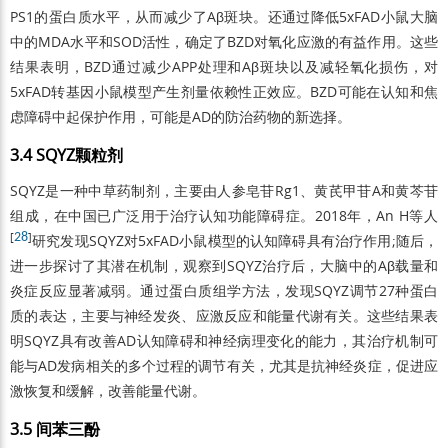
PS1的蛋白质水平，从而减少了Aβ斑块。还通过降低5xFAD小鼠大脑
中的MDA水平和SOD活性，确定了BZD对氧化应激的有益作用。这些
结果表明，BZD通过减少APP处理和Aβ斑块以及减轻氧化损伤，对
5xFAD转基因小鼠模型产生剂量依赖性正效应。BZD可能在认知和焦
虑障碍中起保护作用，可能是AD的防治药物的新选择。
3.4 SQYZ颗粒剂
SQYZ是一种中草药制剂，主要由人参皂苷Rg1、黄芪甲苷A和黄芩苷
组成，在中国已广泛用于治疗认知功能障碍症。2018年，An H等人
[
28
]
研究发现SQYZ对5xFAD小鼠模型的认知障碍具有治疗作用;随后，
进一步探讨了其潜在机制，观察到SQYZ治疗后，大脑中的Aβ载量和
炎症反应显著减弱。通过蛋白质组学方法，发现SQYZ调节27种蛋白
质的表达，主要与神经发炎、应激反应和能量代谢有关。这些结果表
明SQYZ具有改善AD认知障碍和神经病理变化的能力，其治疗机制可
能与AD发病相关的多个过程的调节有关，尤其是抗神经炎症，促进应
激恢复和缓解，改善能量代谢。
3.5 间苯三酚