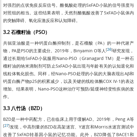
对强烈的点状免疫反应信号。酪氨酸处理的5xFAD小鼠的信号强度与
对照组的相当。这些结果表明，天然剂酪氨酸改善了5xFAD小鼠体内
的突触障碍、氧化应激反应和认知障碍。
3.2 石榴籽油（PSO）
共轭亚油酸是一种钙蛋白酶抑制剂，是石榴酸（PA）的一种代谢产
[
26
]
物，PA是PSO的主要成分。2019年，Binyamin O等人
研究发现，
通过长期给5xFAD小鼠服用Nano-PSO（Granagard TM）是一种石
榴籽油的纳米滴制剂可防止5xFAD小鼠出现与年龄有关的认知退化和
线粒体氧化损伤。同样，经Nano-PSO处理的小鼠的大脑表现出Aβ和
钙蛋白酶产物p25的积累减少，以及关键的线粒体酶COX IV-1的表达
增加。结果表明，Nano-PSO这种治疗可预防/延缓神经变性疾病的发
作。
3.3 八竹汤（BZD）
BZD是一种中药配方，已在临床上用于缓解AD。2019年，Peng A等
[
27
]
发现，中高剂量的BZD在高架迷宫、Y迷宫和Morris水迷宫测试中
改善了5xFAD转基因小鼠的记忆功能。此外，BZD降低了BACE1和