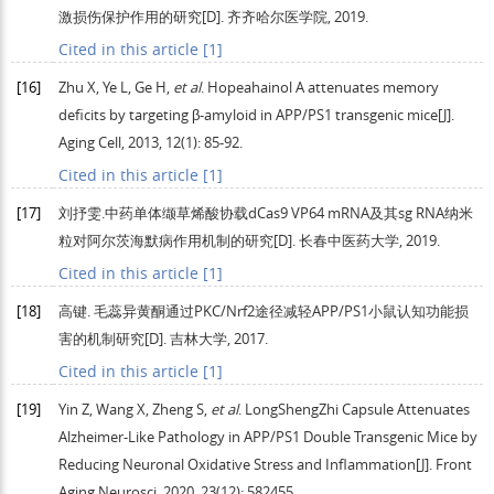
激损伤保护作用的研究
[D]. 齐齐哈尔医学院,
2019
.
Cited in this article [1]
[16]
Zhu
X
,
Ye
L
,
Ge
H
,
et al
. Hopeahainol A attenuates memory
deficits by targeting β-amyloid in APP/PS1 transgenic mice[J].
Aging Cell
,
2013
,
12
(1): 85-92.
Cited in this article [1]
[17]
刘抒雯.中药单体缬草烯酸协载dCas9 VP64
mRNA及其sg RNA纳米
粒对阿尔茨海默病作用机制的研究
[D]. 长春中医药大学,
2019
.
Cited in this article [1]
[18]
高键.
毛蕊异黄酮通过PKC/Nrf2途径减轻APP/PS1小鼠认知功能损
害的机制研究
[D]. 吉林大学,
2017
.
Cited in this article [1]
[19]
Yin
Z
,
Wang
X
,
Zheng
S
,
et al
. LongShengZhi Capsule Attenuates
Alzheimer-Like Pathology in APP/PS1 Double Transgenic Mice by
Reducing Neuronal Oxidative Stress and Inflammation[J].
Front
Aging Neurosci
,
2020
,
23
(12): 582455.