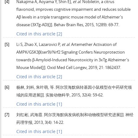
[4]
Nakajima
A
,
Aoyama
Y
,
Shin
EJ
,
et al
. Nobiletin, a citrus
flavonoid, improves cognitive impairment and reduces soluble
Aβ levels in a triple transgenic mouse model of Alzheimer's
disease (3XTg-AD)[J].
Behav Brain Res
,
2015
,
1
(289): 69-77.
Cited in this article [2]
[5]
Li
S
,
Zhao
X
,
Lazarovici
P
,
et al
. Artemether Activation of
AMPK/GSK3β(ser9)/Nrf2 Signaling Confers Neuroprotection
towards β-Amyloid-Induced Neurotoxicity in 3xTg Alzheimer's
Mouse Model[J].
Oxid Med Cell Longev
,
2019
,
21
: 1862437.
Cited in this article [2]
[6]
杨林, 刘科, 朱叶萌, 等. 阿尔茨海默病转基因小鼠模型在中药研究领
域的应用进展[J].
实验动物科学
,
2015
,
32
(4): 59-62.
Cited in this article [1]
[7]
刘红彬, 武海霞. 阿尔茨海默病发病机制和动物模型研究进展[J].
神经
药理学报
,
2013
,
3
(4): 14-22.
Cited in this article [1]