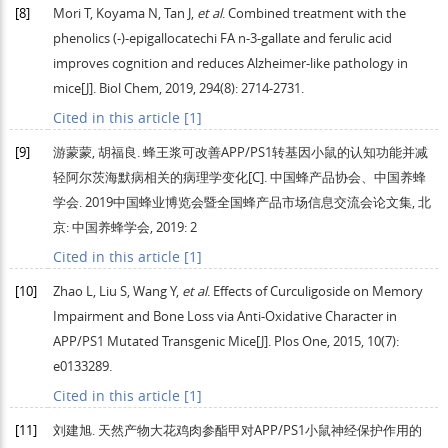
[8]
Mori
T
,
Koyama
N
,
Tan
J
,
et al
. Combined treatment with the
phenolics (-)-epigallocatechi FA n-3-gallate and ferulic acid
improves cognition and reduces Alzheimer-like pathology in
mice[J].
Biol Chem
,
2019
,
294
(8): 2714-2731.
Cited in this article [1]
[9]
游蒙蒙, 胡福良. 蜂王浆可改善APP/PS1转基因小鼠的认知功能并减
轻阿尔茨海默病相关的病理学变化[C].
中国蜂产品协会、中国养蜂
学会. 2019中国蜂业博览会暨全国蜂产品市场信息交流会论文集
, 北
京: 中国养蜂学会,
2019
: 2
Cited in this article [1]
[10]
Zhao
L
,
Liu
S
,
Wang
Y
,
et al
. Effects of Curculigoside on Memory
Impairment and Bone Loss via Anti-Oxidative Character in
APP/PS1 Mutated Transgenic Mice[J].
Plos One
,
2015
,
10
(7):
e0133289.
Cited in this article [1]
[11]
刘建旭.
天然产物大花鸡肉参酯甲对APP/PS1小鼠神经保护作用的