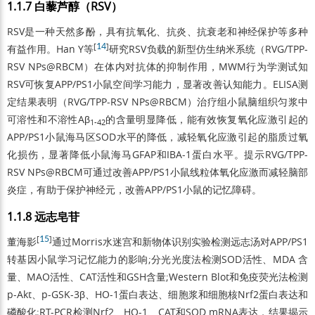
1.1.7 白藜芦醇（RSV）
RSV是一种天然多酚，具有抗氧化、抗炎、抗衰老和神经保护等多种
[
14
]
有益作用。Han Y等
研究RSV负载的新型仿生纳米系统（RVG/TPP-
RSV NPs@RBCM）在体内对抗体的抑制作用，MWM行为学测试知
RSV可恢复APP/PS1小鼠空间学习能力，显著改善认知能力。ELISA测
定结果表明（RVG/TPP-RSV NPs@RBCM）治疗组小鼠脑组织匀浆中
可溶性和不溶性Aβ
的含量明显降低，能有效恢复氧化应激引起的
1-42
APP/PS1小鼠海马区SOD水平的降低，减轻氧化应激引起的脂质过氧
化损伤，显著降低小鼠海马GFAP和IBA-1蛋白水平。提示RVG/TPP-
RSV NPs@RBCM可通过改善APP/PS1小鼠线粒体氧化应激而减轻脑部
炎症，有助于保护神经元，改善APP/PS1小鼠的记忆障碍。
1.1.8 远志皂苷
[
15
]
董海影
通过Morris水迷宫和新物体识别实验检测远志汤对APP/PS1
转基因小鼠学习记忆能力的影响;分光光度法检测SOD活性、MDA 含
量、MAO活性、CAT活性和GSH含量;Western Blot和免疫荧光法检测
p-Akt、p-GSK-3β、HO-1蛋白表达、细胞浆和细胞核Nrf2蛋白表达和
磷酸化;RT-PCR检测Nrf2、HO-1、CAT和SOD mRNA表达，结果揭示