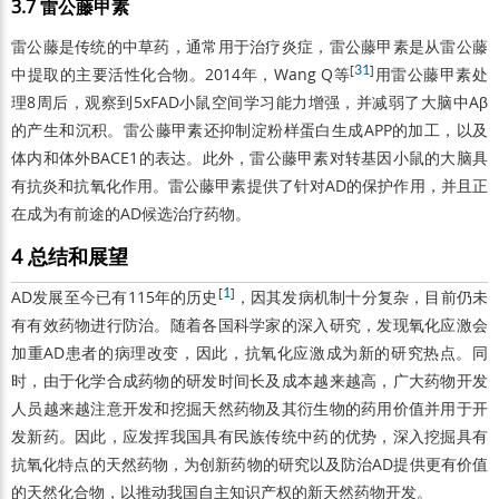
3.7 雷公藤甲素
雷公藤是传统的中草药，通常用于治疗炎症，雷公藤甲素是从雷公藤
[
31
]
中提取的主要活性化合物。2014年，Wang Q等
用雷公藤甲素处
理8周后，观察到5xFAD小鼠空间学习能力增强，并减弱了大脑中Aβ
的产生和沉积。雷公藤甲素还抑制淀粉样蛋白生成APP的加工，以及
体内和体外BACE1的表达。此外，雷公藤甲素对转基因小鼠的大脑具
有抗炎和抗氧化作用。雷公藤甲素提供了针对AD的保护作用，并且正
在成为有前途的AD候选治疗药物。
4 总结和展望
[
1
]
AD发展至今已有115年的历史
，因其发病机制十分复杂，目前仍未
有有效药物进行防治。随着各国科学家的深入研究，发现氧化应激会
加重AD患者的病理改变，因此，抗氧化应激成为新的研究热点。同
时，由于化学合成药物的研发时间长及成本越来越高，广大药物开发
人员越来越注意开发和挖掘天然药物及其衍生物的药用价值并用于开
发新药。因此，应发挥我国具有民族传统中药的优势，深入挖掘具有
抗氧化特点的天然药物，为创新药物的研究以及防治AD提供更有价值
的天然化合物，以推动我国自主知识产权的新天然药物开发。