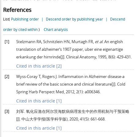
References
List(
Publishing order
|
Descend order by publishing year
|
Descend
order by cited within
)
Chart analysis
[1]
Stelzmann
RA
,
Schnitzlein
HN
,
Murtagh
FR
,
et al
. An english
translation of alzheimer‘s 1907 paper, uber eine eigenartige
erkankung der hirnrinde[J].
Clinical Anatomy
,
1995
,
8
(6): 429-431.
Cited in this article [2]
[2]
Wyss-Coray
T
,
Rogers
J
. Inflammation in Alzheimer disease-a
brief review of the basic science and clinical literature[J].
Cold
Spring Harb Perspect Med
,
2012
,
2
(1): a006346.
Cited in this article [1]
[3]
刘军. 氧化应激在阿尔茨海默病病理发生中的作用机制与干预策略
[J].
中山大学学报(医学科学版)
,
2020
,
41
(5): 661-668.
Cited in this article [1]