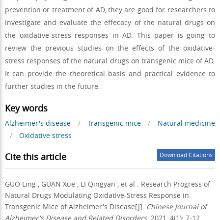
prevention or treatment of AD, they are good for researchers to
investigate and evaluate the effecacy of the natural drugs on
the oxidative-stress responses in AD. This paper is going to
review the previous studies on the effects of the oxidative-
stress responses of the natural drugs on transgenic mice of AD.
It can provide the theoretical basis and practical evidence to
further studies in the future.
Key words
Alzheimer's disease
/
Transgenic mice
/
Natural medicine
/
Oxidative stress
Cite this article
Download Citations
GUO Ling
,
GUAN Xue
,
LI Qingyan
,
et al
.
Research Progress of
Natural Drugs Modulating Oxidative-Stress Response in
Transgenic Mice of Alzheimer's Disease[J].
Chinese Journal of
Alzheimer's Disease and Related Disorders
. 2021, 4(1): 7-12