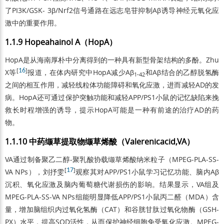
了PI3K/GSK- 3β/Nrf2信号通路在远志皂苷抑制Aβ诱导神经元氧化应
激中的重要作用。
1.1.9 Hopeahainol A（HopA）
HopA是从海南厚朴中分离得到的一种具有新型骨架结构的多酚。Zhu
[
16
]
X等
报道，在体内研究中HopA减少Aβ
和Aβ结合的乙醇脱氢酶
1-42
之间的相互作用，减轻线粒体功能障碍和氧化应激，进而减轻AD的发
病。HopA还可通过保护突触功能和减轻APP/PS1小鼠的记忆缺陷来挽
救长时程增强的诱导，提示HopA可能是一种有前途的治疗AD的药
物。
1.1.10 中药缬草提取物缬草烯酸（Valerenicacid,VA）
VA通过制备聚乙二醇-聚乳酸协载缬草烯酸纳米粒子（MPEG-PLA-SS-
[
17
]
VA NPs），刘抒雯
观察其对APP/PS1小鼠学习记忆功能、脑内Aβ
沉积、氧化应激及脑内葡萄糖代谢损伤的影响。结果显示，VA组及
MPEG-PLA-SS-VA NPs组能明显降低APP/PS1小鼠丙二醛（MDA）含
量，增加脑组织内过氧化氢酶（CAT）和谷胱甘肽过氧化物酶（GSH-
PX）水平，提高SOD活性，从而保护神经细胞免受氧化应激。MPEG-