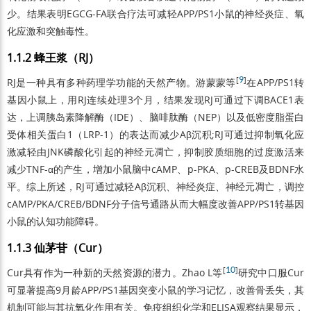
少。结果表明EGCG-FA联合疗法可减轻APP/PS1小鼠的神经炎症、氧
化应激和突触毒性。
1.1.2 蜂王浆（RJ）
[
9
]
RJ是一种具有多种药理学功能的天然产物。游蒙蒙等
在APP/PS1转
基因小鼠上，用RJ连续处理3个月，结果发现RJ可通过下调BACE1表
达，上调胰岛素降解酶（IDE）、脑啡肽酶（NEP）以及低密度脂蛋白
受体相关蛋白1（LRP-1）的表达而减少Aβ沉积;RJ可通过抑制氧化应
激减轻由JNK磷酸化引起的神经元凋亡，抑制胶质细胞的过度激活来
减少TNF-α的产生，增加小鼠脑中cAMP、p-PKA、p-CREB及BDNF水
平。综上所述，RJ可通过减轻Aβ沉积、神经炎症、神经元凋亡，调控
cAMP/PKA/CREB/BDNF分子信号通路从而大幅度改善APP/PS1转基因
小鼠的认知功能障碍。
1.1.3 仙茅苷（Cur）
[
10
]
Cur具有作为一种新的天然资源的潜力。Zhao L等
研究中口服Cur
可显著提高9月龄APP/PS1基因突变小鼠的学习记忆，改善骨丢失，其
机制可能与其抗氧化作用有关。免疫组织化学和ELISA观察结果显示，