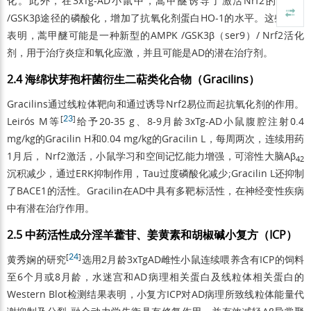
化。此外，在3xTg-AD小鼠中，蒿甲醚诱导了激活Nrf2的AMPK
/GSK3β途径的磷酸化，增加了抗氧化剂蛋白HO-1的水平。这些结果
表明，蒿甲醚可能是一种新型的AMPK /GSK3β（ser9）/ Nrf2活化
剂，用于治疗炎症和氧化应激，并且可能是AD的潜在治疗剂。
2.4 海绵状芽孢杆菌衍生二萜类化合物（Gracilins）
Gracilins通过线粒体靶向和通过诱导Nrf2易位而起抗氧化剂的作用。
[
23
]
Leirós M等
给予20-35 g、8-9月龄3xTg-AD小鼠腹腔注射0.4
mg/kg的Gracilin H和0.04 mg/kg的Gracilin L，每周两次，连续用药
1月后， Nrf2激活，小鼠学习和空间记忆能力增强，可溶性大脑Aβ
42
沉积减少，通过ERK抑制作用，Tau过度磷酸化减少;Gracilin L还抑制
了BACE1的活性。Gracilin在AD中具有多靶标活性，在神经变性疾病
中有潜在治疗作用。
2.5 中药活性成分淫羊藿苷、姜黄素和胡椒碱小复方（ICP）
[
24
]
黄秀娴的研究
选用2月龄3xTgAD雌性小鼠连续喂养含有ICP的饲料
至6个月或8月龄，水迷宫和AD病理相关蛋白及线粒体相关蛋白的
Western Blot检测结果表明，小复方ICP对AD病理所致线粒体能量代