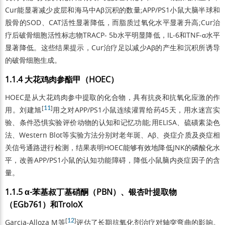
Cur能显著减少皮层和海马中Aβ沉积的数量;APP/PS1小鼠大脑半球和
股骨的SOD、CAT活性显著降低，而脂质过氧化水平显著升高;Cur治
疗后破骨细胞活性标志物TRACP- 5b水平明显降低，IL-6和TNF-α水平
显著降低。这些结果提示，Cur治疗足以减少Aβ的产生和沉积所诱导
的破骨细胞生成。
1.1.4 大花鸡肉参酯甲（HOEC）
HOEC是从大花鸡肉参中提取的化合物，具有抗炎和抗氧化应激的作
[
11
]
用。刘建旭
用之对APP/PS1小鼠连续灌胃给药45天，用水迷宫实
验、条件恐惧实验评价动物的认知和记忆功能;用ELISA、硫磺素染色
法、Western Blot等实验方法分别对老年斑、Aβ、炎症介质及炎症相
关信号通路进行检测，结果表明HOEC能够有效地降低JNK的磷酸化水
平，改善APP/PS1小鼠的认知功能障碍，降低小鼠脑内炎症因子的含
量。
1.1.5 α-苯基叔丁基硝酮（PBN）、银杏叶提取物
（EGb761）和TroloX
[
12
]
Garcia-Alloza M等
评估了长期抗氧化剂治疗对轴突弯曲的影响。