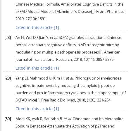
Chinese Medical Formula, Ameliorates Cognitive Deficits in the
5xFAD Mouse Model of Alzheimer's Disease[J].
Front Pharmacol
,
2019
,
27
(10): 1391.
Cited in this article [1]
[28]
An
H
,
Wei
D
,
Qian
Y
,
et al
. SQYZ granules, a traditional Chinese
herbal, attenuate cognitive deficits in AD transgenic mice by
modulating on multiple pathogenesis processes[J].
American
Journal of Translational Research
,
2018
,
10
(11): 3857-3875.
Cited in this article [1]
[29]
Yang
EJ
,
Mahmood
U
,
Kim
H
,
et al
. Phloroglucinol ameliorates
cognitive impairments by reducing the amyloid β peptide
burden and pro-inflammatory cytokines in the hippocampus of
5XFAD mice[J].
Free Radic Biol Med
,
2018
, (126): 221-234.
Cited in this article [1]
[30]
Modi
KK
,
Avik
R
,
Saurabh
B
,
et al
. Cinnamon and Its Metabolite
Sodium Benzoate Attenuate the Activation of p21rac and