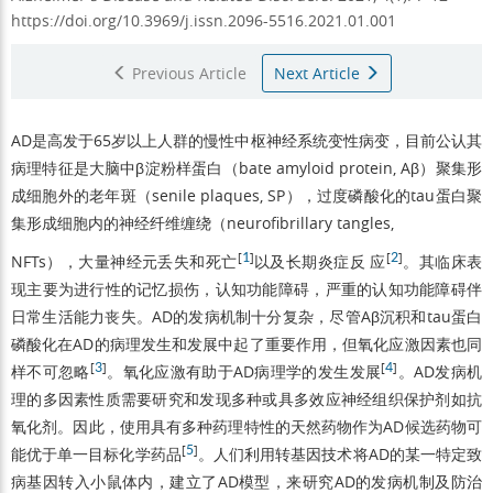
https://doi.org/10.3969/j.issn.2096-5516.2021.01.001
Previous Article
Next Article
AD是高发于65岁以上人群的慢性中枢神经系统变性病变，目前公认其
病理特征是大脑中β淀粉样蛋白（bate amyloid protein, Aβ）聚集形
成细胞外的老年斑（senile plaques, SP），过度磷酸化的tau蛋白聚
集形成细胞内的神经纤维缠绕（neurofibrillary tangles,
[
1
]
[
2
]
NFTs），大量神经元丢失和死亡
以及长期炎症反 应
。其临床表
现主要为进行性的记忆损伤，认知功能障碍，严重的认知功能障碍伴
日常生活能力丧失。AD的发病机制十分复杂，尽管Aβ沉积和tau蛋白
磷酸化在AD的病理发生和发展中起了重要作用，但氧化应激因素也同
[
3
]
[
4
]
样不可忽略
。氧化应激有助于AD病理学的发生发展
。AD发病机
理的多因素性质需要研究和发现多种或具多效应神经组织保护剂如抗
氧化剂。因此，使用具有多种药理特性的天然药物作为AD候选药物可
[
5
]
能优于单一目标化学药品
。人们利用转基因技术将AD的某一特定致
病基因转入小鼠体内，建立了AD模型，来研究AD的发病机制及防治