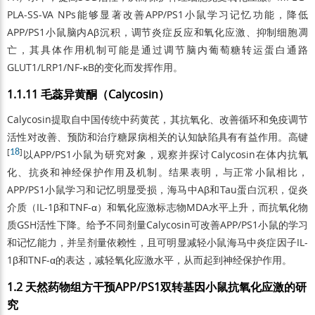
PLA-SS-VA NPs能够显著改善APP/PS1小鼠学习记忆功能，降低
APP/PS1小鼠脑内Aβ沉积，调节炎症反应和氧化应激、抑制细胞凋
亡，其具体作用机制可能是通过调节脑内葡萄糖转运蛋白通路
GLUT1/LRP1/NF-κB的变化而发挥作用。
1.1.11 毛蕊异黄酮（Calycosin）
Calycosin提取自中国传统中药黄芪，其抗氧化、改善循环和免疫调节
活性对改善、预防和治疗糖尿病相关的认知缺陷具有有益作用。高键
[
18
]
以APP/PS1小鼠为研究对象，观察并探讨Calycosin在体内抗氧
化、抗炎和神经保护作用及机制。结果表明，与正常小鼠相比，
APP/PS1小鼠学习和记忆明显受损，海马中Aβ和Tau蛋白沉积，促炎
介质（IL-1β和TNF-α）和氧化应激标志物MDA水平上升，而抗氧化物
质GSH活性下降。给予不同剂量Calycosin可改善APP/PS1小鼠的学习
和记忆能力，并呈剂量依赖性，且可明显减轻小鼠海马中炎症因子IL-
1β和TNF-α的表达，减轻氧化应激水平，从而起到神经保护作用。
1.2 天然药物组方干预APP/PS1双转基因小鼠抗氧化应激的研
究