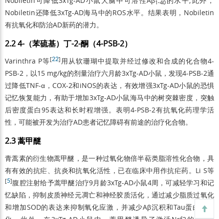
Nobiletin可降低3xTg-AD小鼠大脑中可溶性Aβ
的水平;此外，
1-40
Nobiletin还降低3xTg-AD海马中的ROS水平。结果表明，Nobiletin
有抗氧化和防治AD新药的潜力。
2.2 4-（苯硫基）丁-2-酮（4-PSB-2）
[
22
]
Varinthra P等
用从软珊瑚中提取并经过修改和合成的化合物4-
PSB-2，以15 mg/kg的剂量治疗六月龄3xTg-AD小鼠，发现4-PSB-2通
过降低TNF-α，COX-2和iNOS的表达，有效增强3xTg-AD小鼠的恐惧
记忆恢复能力，有助于增加3xTg-AD小鼠海马中的树突棘密度，突触
后密度蛋白95表达和长时程增强。表明4-PSB-2有抗氧化药理学活
性，可能被开发为治疗AD患者记忆障碍有前途的治疗化合物。
2.3 蒿甲醚
青蒿素的衍生物蒿甲醚，是一种过氧化物倍半萜类脂溶性化合物，具
有有效的抗疟、抗炎和抗氧化活性，已在临床中用作抗疟药。Li S等
[
5
]
腹腔注射给予蒿甲醚治疗9月龄3xTg-AD小鼠4周，可减轻学习和记
忆缺陷，抑制皮质神经元凋亡和神经胶质活化，通过减少脂质过氧化
和增加SOD的表达来抑制氧化应激，并减少Aβ沉积和Tau蛋白磷酸