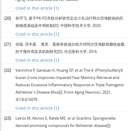
Cited in this article [1]
[20]
孙宇飞.
基于PK-PD关联分析研究定志小丸治疗阿尔茨海默病的药
效物质基础及作用机制
[D]. 中国科学技术大学,
2020
.
Cited in this article [1]
[21]
张瑜. 淫羊藿、
黄芪、葛根有效成分组方对阿尔茨海默病脑铁超载
的干预作用及其机制研究
[D]. 河北医科大学,
2016
.
Cited in this article [1]
[22]
Varinthra
P
,
Ganesan
K
,
Huang
SP
,
et al
. The 4- (Phenylsulfanyl)
butan-2-one Improves Impaired Fear Memory Retrieval and
Reduces Excessive Inflammatory Response in Triple Transgenic
Alzheimer's Disease Mice[J].
Front Aging Neurosci
,
2021
,
3
(13):615079.
Cited in this article [1]
[23]
Leiros
M
,
Alonso
E
,
Rateb
ME
,
et al
. Gracilins: Spongionella-
derived promising compounds for Alzheimer disease[J].