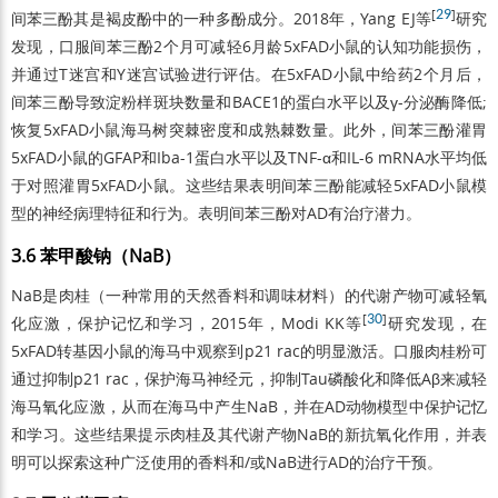
[
29
]
间苯三酚其是褐皮酚中的一种多酚成分。2018年，Yang EJ等
研究
发现，口服间苯三酚2个月可减轻6月龄5xFAD小鼠的认知功能损伤，
并通过T迷宫和Y迷宫试验进行评估。在5xFAD小鼠中给药2个月后，
间苯三酚导致淀粉样斑块数量和BACE1的蛋白水平以及γ-分泌酶降低;
恢复5xFAD小鼠海马树突棘密度和成熟棘数量。此外，间苯三酚灌胃
5xFAD小鼠的GFAP和Iba-1蛋白水平以及TNF-α和IL-6 mRNA水平均低
于对照灌胃5xFAD小鼠。这些结果表明间苯三酚能减轻5xFAD小鼠模
型的神经病理特征和行为。表明间苯三酚对AD有治疗潜力。
3.6 苯甲酸钠（NaB）
NaB是肉桂（一种常用的天然香料和调味材料）的代谢产物可减轻氧
[
30
]
化应激，保护记忆和学习，2015年，Modi KK等
研究发现，在
5xFAD转基因小鼠的海马中观察到p21 rac的明显激活。口服肉桂粉可
通过抑制p21 rac，保护海马神经元，抑制Tau磷酸化和降低Aβ来减轻
海马氧化应激，从而在海马中产生NaB，并在AD动物模型中保护记忆
和学习。这些结果提示肉桂及其代谢产物NaB的新抗氧化作用，并表
明可以探索这种广泛使用的香料和/或NaB进行AD的治疗干预。