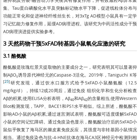
谢抑制及分裂-融合动力学失衡具有修复作用，并有效减轻Aβ异常聚
集、Tau蛋白磷酸化水平及突触标记物水平下降，促进线粒体分布与
功能正常化和促进神经纤维丝生长，对3xTg AD模型小鼠具有一定学
习记忆能力修复作用，延缓AD病理进程。该研究为中药活性成分干预
AD病理演进提供实验参考。
3 天然药物干预5xFAD转基因小鼠氧化应激的研究
3.1 酪氨酸
酪氨酸是玫瑰红景天提取物的主要成分之一，研究表明其可以显著抑
制AβO
诱导原代神经元的Caspase-3活化。2019年，Taniguchi K等
s
[
25
]
研究发现，通过饮水口服方式给予5xFAD小鼠酪氨酸（12.5
mg/kg/d），持续12或20周后，通过免疫 组织化学和生化分析检查
Aβ的积累;使用ELISA分析表明，Aβ
和Aβ
的含量相当;使用Western
40
42
Blot检测发现，TAPP、BACE1和PS1水平相似。综上所述，酪氨酸不
影响AD小鼠的Aβ积累;通过迷宫测试表明，酪氨酸可适度缓解5xFAD
小鼠的空间记忆障碍。通过免疫染色显示，酪氨酸治疗后的5xFAD小
鼠似乎恢复了海马区的棘皮素免疫反应，其强度与非转基因小鼠情况
相当。通过免疫染色与抗-4-HNE抗体在海马CA3区神经元中检测到相