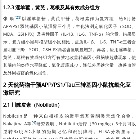
1.2.3 淫羊藿，黄芪，葛根及其有效成分组方
[
21
]
张 瑜
以淫羊藿苷，黄芪甲苷，葛根素作为复方组，给6月龄
APP/PS1双转基因小鼠灌胃三个月，生化法测定氧化因子（SOD、
MDA、GSH-PX）及炎性因子（IL-1β、IL-6、TNF-α）的含量。结果显
示，复方组小鼠与模型组小鼠相比，皮质IL-1β、IL-6、TNF-α三者含
量明显下降，SOD、GSH-PX两者含量明显增加。再者，应用淫羊藿，
黄芪，葛根有效成分组方可有效地改善转基因小鼠脑铁超载现象，使
其脑内的炎症水平降低，氧化反应减少，降低外周铁含量，改善血管
及外周器官的氧化损伤。
2 天然药物干预APP/PS1/Tau三转基因小鼠抗氧化应
激研究
2.1 川陈皮素（Nobiletin）
Nobiletin是一种来自柑橘皮的聚甲氧基黄酮类天然化合物。
[
4
]
Nakajima A等
研究表明，Nobiletin治疗（30 mg/kg）3个月可以
逆转3xTg-AD小鼠的短期记忆和识别障碍。ELISA分析显示，