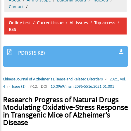
Contact
/
Online first
/
Current issue
/
All issues
/
Top access
/
RSS
PDF(515 KB)
Chinese Journal of Alzheimer's Disease and Related Disorders
››
2021, Vol.
4
››
Issue (1)
: 7-12.
DOI:
10.3969/j.issn.2096-5516.2021.01.001
Research Progress of Natural Drugs
Modulating Oxidative-Stress Response
in Transgenic Mice of Alzheimer's
Disease