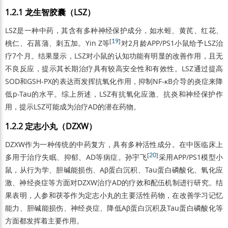
1.2.1 龙生智胶囊（LSZ）
LSZ是一种中药，其含有多种神经保护成分，如水蛭、黄芪、红花、
[
19
]
桃仁、石菖蒲、刺五加。Yin Z等
对2月龄APP/PS1小鼠给予LSZ治
疗7个月。结果显示，LSZ对小鼠的认知功能有明显的改善作用，且无
不良反应，提示其长期治疗具有较高安全性和有效性。LSZ通过提高
SOD和GSH-PX的表达而发挥抗氧化作用，抑制NF-κB介导的炎症来降
低p-Tau的水平。综上所述，LSZ有抗氧化应激、抗炎和神经保护作
用，提示LSZ可能成为治疗AD的潜在药物。
1.2.2 定志小丸（DZXW）
DZXW作为一种传统的中药复方，具有多种活性成分。在中医临床上
[
20
]
多用于治疗失眠、抑郁、AD等病症。孙宇飞
采用APP/PS1模型小
鼠，从行为学、胆碱能损伤、Aβ蛋白沉积、Tau蛋白磷酸化、氧化应
激、神经炎症等方面对DZXW治疗AD的疗效和配伍机制进行研究。结
果表明，人参和茯苓作为定志小丸的主要活性药物，在改善学习记忆
能力、胆碱能损伤、神经炎症、降低Aβ蛋白沉积及Tau蛋白磷酸化等
方面都发挥着主要作用。