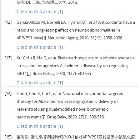
研究
[D]. 上海: 华东理工大学,
2016
.
Cited in this article [1]
[12]
Garcia-Alloza
M
,
Borrelli
LA
,
Hyman
BT
,
et al
. Antioxidants have a
rapid and long-lasting effect on neuritic abnormalities in
APP/PS1 mice[J].
Neurobiol Aging
,
2010
,
31
(12): 2058-2068.
Cited in this article [1]
[13]
Xu
Y
,
Hu
R
,
He
D
,
et al
. Bisdemethoxycurcumin inhibits oxidative
stress and antagonizes Alzheimer's disease by up-regulating
SIRT1[J].
Brain Behav
,
2020
,
10
(7): e01655.
Cited in this article [1]
[14]
Han
Y
,
Chu
X
,
Cui
L
,
et al
. Neuronal mitochondria-targeted
therapy for Alzheimer's disease by systemic delivery of
resveratrol using dual-modified novel biomimetic
nanosystems[J].
Drug Deliv
,
2020
,
27
(1): 502-518.
Cited in this article [1]
[15]
董海影.
远志皂苷调控Nrf2/HO-1轴对APP/PS1双转基因小鼠氧化应