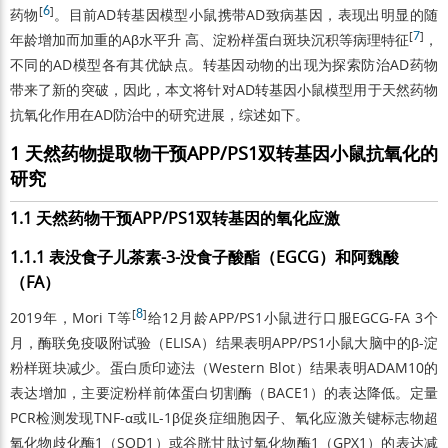
[
6
]
药物
。目前AD转基因模型小鼠携带AD致病基因，表现出明显的随
[
7
]
年龄增加而加重的Aβ水平升 高、淀粉样蛋白斑块沉积等病理特征
，
不同的AD模型各有其优缺点。转基因动物的出现为探索防治AD药物
带来了新的突破，因此，本文将针对AD转基因小鼠模型用于天然药物
抗氧化作用在AD防治中的研究进展，综述如下。
1 天然药物提取物干预APP/PS1双转基因小鼠抗氧化的
研究
1.1 天然药物干预APP/PS1双转基因的氧化应激
1.1.1 表没食子儿茶素-3-没食子酸酯（EGCG）和阿魏酸
（FA）
[
8
]
2019年，Mori T等
给12月龄APP/PS1小鼠进行口服EGCG-FA 3个
月，酶联免疫吸附试验（ELISA）结果表明APP/PS1小鼠大脑中的β-淀
粉样斑块减少。蛋白质印迹法（Western Blot）结果表明ADAM10的
表达增加，主要淀粉样前体蛋白切割酶（BACE1）的表达降低。定量
PCR检测发现TNF-α或IL-1β促炎症细胞因子、氧化应激关键标志物超
氧化物歧化酶1（SOD1）或谷胱甘肽过氧化物酶1（GPX1）的表达减