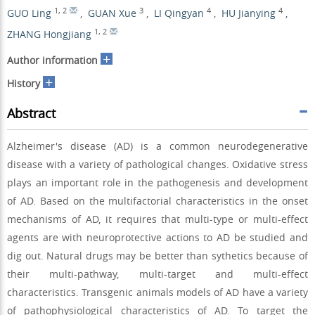
1
,
2
3
4
4
GUO Ling
,
GUAN Xue
,
LI Qingyan
,
HU Jianying
,
1
,
2
ZHANG Hongjiang
+
Author information
+
History
Abstract
Alzheimer's disease (AD) is a common neurodegenerative
disease with a variety of pathological changes. Oxidative stress
plays an important role in the pathogenesis and development
of AD. Based on the multifactorial characteristics in the onset
mechanisms of AD, it requires that multi-type or multi-effect
agents are with neuroprotective actions to AD be studied and
dig out. Natural drugs may be better than sythetics because of
their multi-pathway, multi-target and multi-effect
characteristics. Transgenic animals models of AD have a variety
of pathophysiological characteristics of AD. To target the