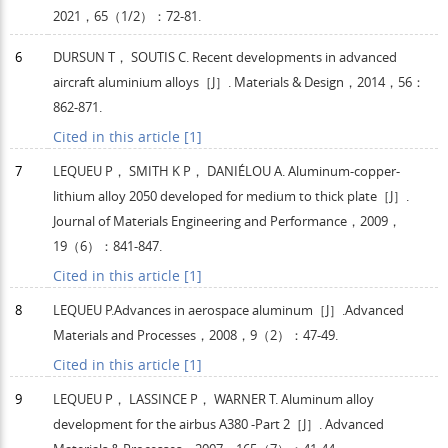
2021
，
65
（1/2）：72-81.
6
DURSUN
T
，
SOUTIS
C
. Recent developments in advanced
aircraft aluminium alloys［J］.
Materials & Design
，
2014
，
56
：
862-871.
Cited in this article [1]
7
LEQUEU
P
，
SMITH
K P
，
DANIÉLOU
A
. Aluminum-copper-
lithium alloy 2050 developed for medium to thick plate［J］.
Journal of Materials Engineering and Performance
，
2009
，
19
（6）：841-847.
Cited in this article [1]
8
LEQUEU
P
.Advances in aerospace aluminum［J］.
Advanced
Materials and Processes
，
2008
，
9
（2）：47-49.
Cited in this article [1]
9
LEQUEU
P
，
LASSINCE
P
，
WARNER
T
. Aluminum alloy
development for the airbus A380 -Part 2［J］.
Advanced