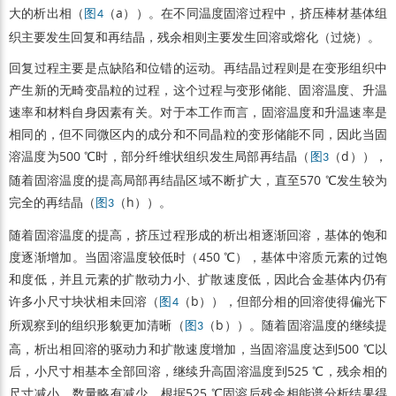
大的析出相（
（a））。在不同温度固溶过程中，挤压棒材基体组
图4
织主要发生回复和再结晶，残余相则主要发生回溶或熔化（过烧）。
回复过程主要是点缺陷和位错的运动。再结晶过程则是在变形组织中
产生新的无畸变晶粒的过程，这个过程与变形储能、固溶温度、升温
速率和材料自身因素有关。对于本工作而言，固溶温度和升温速率是
相同的，但不同微区内的成分和不同晶粒的变形储能不同，因此当固
溶温度为500 ℃时，部分纤维状组织发生局部再结晶（
（d）），
图3
随着固溶温度的提高局部再结晶区域不断扩大，直至570 ℃发生较为
完全的再结晶（
（h））。
图3
随着固溶温度的提高，挤压过程形成的析出相逐渐回溶，基体的饱和
度逐渐增加。当固溶温度较低时（450 ℃），基体中溶质元素的过饱
和度低，并且元素的扩散动力小、扩散速度低，因此合金基体内仍有
许多小尺寸块状相未回溶（
（b）），但部分相的回溶使得偏光下
图4
所观察到的组织形貌更加清晰（
（b））。随着固溶温度的继续提
图3
高，析出相回溶的驱动力和扩散速度增加，当固溶温度达到500 ℃以
后，小尺寸相基本全部回溶，继续升高固溶温度到525 ℃，残余相的
尺寸减小，数量略有减少。根据525 ℃固溶后残余相能谱分析结果得