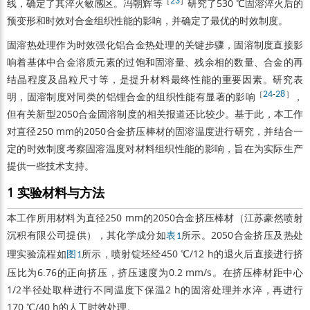
［
23
］
线，确定了其淬火敏感区。冯朝辉等
研究了530 ℃固溶淬火后的
预变形和时效对合金组织性能的影响，并确定了最优的时效制度。
固溶热处理作为时效强化铝合金热处理的关键步骤，固溶制度直接影
响着基体中合金溶质元素的过饱和固溶量、残余相的数量、合金的再
结晶程度及晶粒尺寸等，是提升材料最终性能的重要因素。研究表
［
24
-
28
］
明，固溶制度对同类的铝锂合金的组织性能有显著的影响
，
但有关新型2050合金固溶制度的相关报道还比较少。基于此，本工作
对直径250 mm的2050合金挤压棒材的固溶温度进行研究，并结合一
定的时效制度考察固溶温度对材料组织性能的影响，旨在为实际生产
提供一些技术支持。
1 实验材料与方法
本工作所用材料为直径250 mm的2050合金挤压棒材（江苏豪然喷射
沉积有限公司提供），其化学成分如
所示。2050合金挤压及热处
表1
理实验流程如
所示，喷射锭坯经450 ℃/12 h的退火后直接进行挤
图1
压比为6.76的正向挤压，挤压速度为0.2 mm/s。在挤压棒材距中心
1/2半径处取样进行不同温度下保温2 h的固溶处理并水淬，再进行
170 ℃/40 h的人工时效处理。