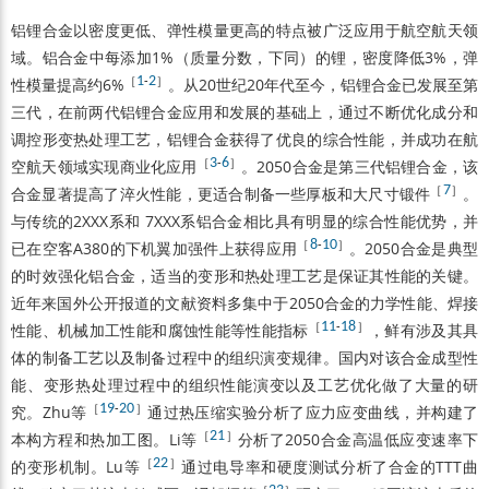
铝锂合金以密度更低、弹性模量更高的特点被广泛应用于航空航天领
域。铝合金中每添加1%（质量分数，下同）的锂，密度降低3%，弹
［
1
-
2
］
性模量提高约6%
。从20世纪20年代至今，铝锂合金已发展至第
三代，在前两代铝锂合金应用和发展的基础上，通过不断优化成分和
调控形变热处理工艺，铝锂合金获得了优良的综合性能，并成功在航
［
3
-
6
］
空航天领域实现商业化应用
。2050合金是第三代铝锂合金，该
［
7
］
合金显著提高了淬火性能，更适合制备一些厚板和大尺寸锻件
。
与传统的2XXX系和 7XXX系铝合金相比具有明显的综合性能优势，并
［
8
-
10
］
已在空客A380的下机翼加强件上获得应用
。2050合金是典型
的时效强化铝合金，适当的变形和热处理工艺是保证其性能的关键。
近年来国外公开报道的文献资料多集中于2050合金的力学性能、焊接
［
11
-
18
］
性能、机械加工性能和腐蚀性能等性能指标
，鲜有涉及其具
体的制备工艺以及制备过程中的组织演变规律。国内对该合金成型性
能、变形热处理过程中的组织性能演变以及工艺优化做了大量的研
［
19
-
20
］
究。Zhu等
通过热压缩实验分析了应力应变曲线，并构建了
［
21
］
本构方程和热加工图。Li等
分析了2050合金高温低应变速率下
［
22
］
的变形机制。Lu等
通过电导率和硬度测试分析了合金的TTT曲