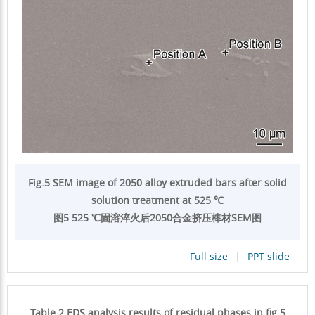
Fig.5 SEM image of 2050 alloy extruded bars after solid
solution treatment at 525 ℃
图5 525 ℃固溶淬火后2050合金挤压棒材SEM图
Full size
|
PPT slide
Table 2 EDS analysis results of residual phases in fig.5