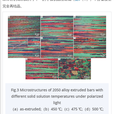
完全再结晶。
Fig.3 Microstructures of 2050 alloy extruded bars with
different solid solution temperatures under polarized
light
（a）as-extruded;（b）450 ℃;（c）475 ℃;（d）500 ℃;