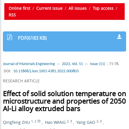
Online first
/
Current issue
/
All issues
/
Top access
/
RSS
PDF(6183 KB)
Journal of Materials Engineering
››
2023, Vol. 51
››
Issue (11)
: 71-78.
DOI:
10.11868/j.issn.1001-4381.2022.000803
RESEARCH ARTICLE
Effect of solid solution temperature on
microstructure and properties of 2050
Al-Li alloy extruded bars
1
,
2
2
,
3
2
,
3
Qingfeng ZHU
,
Hao WANG
,
Yang GAO
,