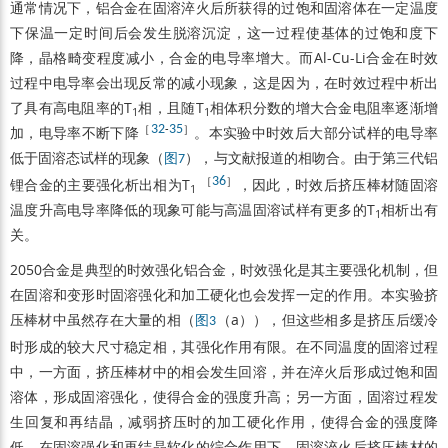
通常情况下，铝合金在固溶淬火后所获得的过饱和固溶体在一定温度
下保温一定时间后会发生脱溶沉淀，这一过程使基体的过饱和度下
降，晶格畸变程度减小，合金的电导率增大。而Al-Cu-Li合金在时效
过程中电导率会出现反常的减小现象，这是因为，在时效过程中析出
了具有高电阻率的T
相，且随T
相体积分数的增大合金电阻率逐渐增
1
1
［
32
-
35
］
加，电导率不断下降
。本实验中时效后大部分试样的电导率
低于固溶态试样的现象（
），与文献报道的相吻合。由于第三代铝
图7
［
36
］
锂合金的主要强化析出相为T
，因此，时效后挤压棒材随固溶
1
温度升高电导率降低的现象可能与高温固溶试样有更多的T
相析出有
1
关。
2050合金是典型的时效强化铝合金，时效强化是其主要强化机制，但
在固溶和变形时固溶强化和加工硬化也会发挥一定的作用。本实验挤
压棒材中虽然存在大量的相（
（a）），但这些相多是挤压后缓冷
图3
时形成的较大尺寸稳定相，其强化作用有限。在不同温度的固溶过程
中，一方面，挤压棒材中的相会发生回溶，并在淬火后形成过饱和固
溶体，形成固溶强化，使得合金的强度升高；另一方面，固溶过程发
生回复和再结晶，减弱挤压时的加工硬化作用，使得合金的强度降
低。在固溶强化和再结晶软化的综合作用下，固溶淬火后挤压棒材的