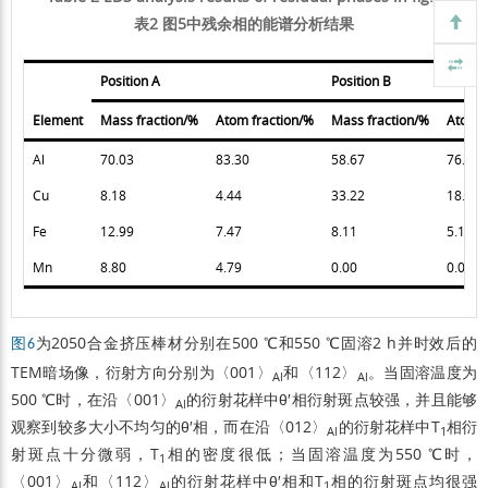
表2 图5中残余相的能谱分析结果
Position A
Position B
Element
Mass fraction/%
Atom fraction/%
Mass fraction/%
Atom f
Al
70.03
83.30
58.67
76.49
Cu
8.18
4.44
33.22
18.39
Fe
12.99
7.47
8.11
5.12
Mn
8.80
4.79
0.00
0.00
为2050合金挤压棒材分别在500 ℃和550 ℃固溶2 h并时效后的
图6
TEM暗场像，衍射方向分别为〈001〉
和〈112〉
。当固溶温度为
Al
Al
500 ℃时，在沿〈001〉
的衍射花样中θ′相衍射斑点较强，并且能够
Al
观察到较多大小不均匀的θ′相，而在沿〈012〉
的衍射花样中T
相衍
Al
1
射斑点十分微弱，T
相的密度很低；当固溶温度为550 ℃时，
1
〈001〉
和〈112〉
的衍射花样中θ′相和T
相的衍射斑点均很强
Al
Al
1