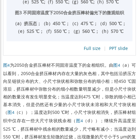
（e）525 ℃;（f）550 ℃;（g）560 ℃;（h）570 ℃
图3 不同固溶温度下2050合金挤压棒材偏光下的微观组织
（a）挤压态；（b）450 ℃；（c）475 ℃；（d）500 ℃；
（e）525 ℃；（f）550 ℃；（g）560 ℃；（h）570 ℃
Full size
|
PPT slide
为2050合金挤压棒材不同固溶温度下的金相组织。由
（a）可
图4
图4
以看到，2050合金挤压棒材内存在大量的灰色相，其中包括沿挤压方
向呈链状分布的大、小尺寸块状相和弥散分布的细小相；经450 ℃固
溶后，挤压棒材中弥散分布的细小相数量明显减少，但是小尺寸块状
相的数量没有发生明显变化；当温度达到475 ℃时，弥散的细小相已
基本消失，但是仍然还有少量的小尺寸块状未溶相和大尺寸块状相
（
（c））；温度达到500 ℃时，小尺寸块状相消失，挤压棒材组
图4
织中仅存在一些大尺寸块状残余相（
（d））；继续升高温度至
图4
525 ℃，挤压棒材中残余相的数量减少，尺寸略有减小；当温度达到
550 ℃时，挤压棒材发生轻微的过烧，出现微量的尺寸小于5 µm的复