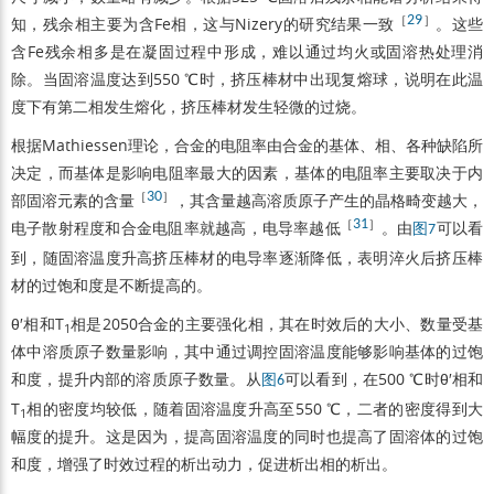
［
29
］
知，残余相主要为含Fe相，这与Nizery的研究结果一致
。这些
含Fe残余相多是在凝固过程中形成，难以通过均火或固溶热处理消
除。当固溶温度达到550 ℃时，挤压棒材中出现复熔球，说明在此温
度下有第二相发生熔化，挤压棒材发生轻微的过烧。
根据Mathiessen理论，合金的电阻率由合金的基体、相、各种缺陷所
决定，而基体是影响电阻率最大的因素，基体的电阻率主要取决于内
［
30
］
部固溶元素的含量
，其含量越高溶质原子产生的晶格畸变越大，
［
31
］
电子散射程度和合金电阻率就越高，电导率越低
。由
可以看
图7
到，随固溶温度升高挤压棒材的电导率逐渐降低，表明淬火后挤压棒
材的过饱和度是不断提高的。
θ′相和T
相是2050合金的主要强化相，其在时效后的大小、数量受基
1
体中溶质原子数量影响，其中通过调控固溶温度能够影响基体的过饱
和度，提升内部的溶质原子数量。从
可以看到，在500 ℃时θ′相和
图6
T
相的密度均较低，随着固溶温度升高至550 ℃，二者的密度得到大
1
幅度的提升。这是因为，提高固溶温度的同时也提高了固溶体的过饱
和度，增强了时效过程的析出动力，促进析出相的析出。