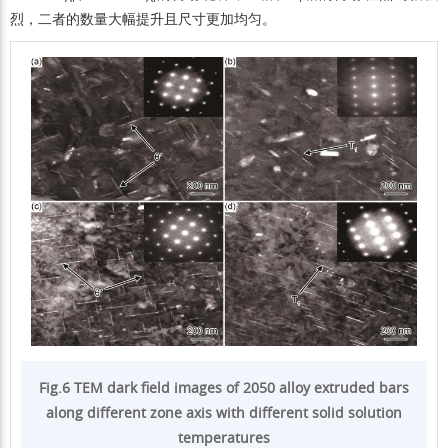
烈，二者的数量大幅提升且尺寸更加均匀。
Fig.6 TEM dark field images of 2050 alloy extruded bars
along different zone axis with different solid solution
temperatures