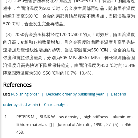
（2）2050合金挤压棒材在不同温度（450~570 ℃）保温2 h的固溶过
程中，当固溶温度为500 ℃时，合金发生局部再结晶，随着固溶温度
继续升高至560 ℃，合金的局部再结晶程度不断增加，当固溶温度为
570 ℃时，合金发生完全再结晶。
（3）2050合金挤压棒材经过170 ℃/40 h的人工时效后，随固溶温度
的升高，θ′相和T
相数量增加，且合金强度随着固溶温度升高呈先快
1
速增加后缓慢线性增加的趋势。当固溶温度为550 ℃时，合金的屈服
强度和抗拉强度最高，分别为505 MPa和567 MPa，伸长率则随着固
溶温度升高先快速下降后保持稳定，由固溶温度为450 ℃时的13.4%
降至固溶温度为500~550 ℃时的10.7%~10.4%。
References
List(
Publishing order
|
Descend order by publishing year
|
Descend
order by cited within
)
Chart analysis
1
PETERS
M
，
BUNK
W
. Low density， high-stiffness， aluminum-
lithium materials［J］.
Journal of Aircraft
，
1990
，
27
（5）：456-
458.