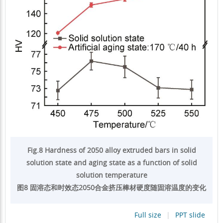
Fig.8 Hardness of 2050 alloy extruded bars in solid
solution state and aging state as a function of solid
solution temperature
图8 固溶态和时效态2050合金挤压棒材硬度随固溶温度的变化
Full size
|
PPT slide