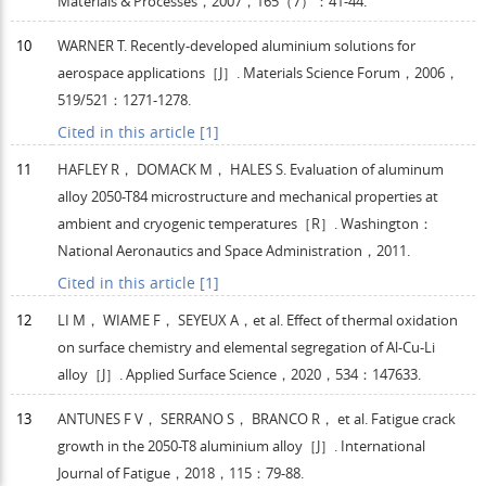
Materials & Processes
，
2007
，
165
（7）：41-44.
10
WARNER
T
. Recently-developed aluminium solutions for
aerospace applications［J］.
Materials Science Forum
，
2006
，
519/521
：1271-1278.
Cited in this article [1]
11
HAFLEY
R
，
DOMACK
M
，
HALES
S
. Evaluation of aluminum
alloy 2050-T84 microstructure and mechanical properties at
ambient and cryogenic temperatures［R］. Washington：
National Aeronautics and Space Administration，
2011
.
Cited in this article [1]
12
LI
M
，
WIAME
F
，
SEYEUX
A
，et al. Effect of thermal oxidation
on surface chemistry and elemental segregation of Al-Cu-Li
alloy［J］.
Applied Surface Science
，
2020
，
534
：147633.
13
ANTUNES
F V
，
SERRANO
S
，
BRANCO
R
， et al. Fatigue crack
growth in the 2050-T8 aluminium alloy［J］.
International
Journal of Fatigue
，
2018
，
115
：79-88.