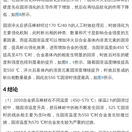
硬度先在固溶强化的主导作用下增加，然后在再结晶软化的作用下降
低，如
所示。
图8
固溶淬火后挤压棒材经过170 ℃/40 h的人工时效处理后，时效强化为
主要强化机制，此时析出相的种类、数量和尺寸是影响合金强度的主
要因素。而提高固溶温度可以增加淬火后合金基体内溶质元素的固溶
度，提高析出强化效果，进而增加合金的强度。当固溶温度由450 ℃
提高至475 ℃时，合金基体内的相发生明显的回溶，时效后对应的硬
度和强度也得到显著的提升，如图
，
所示。随着固溶温度继续提高
8
9
至550 ℃，淬火后基体内的溶质元素固溶度继续提升，时效后形成的
析出相数量最多，因此在550 ℃固溶时强度最高，如
所示。
图9
4 结论
（1）2050合金挤压棒材在不同温度（450~570 ℃）保温2 h的固溶过
程中，随固溶温度升高，挤压棒材中的相不断发生回溶，525 ℃固溶
时的残余相主要为含Fe相，当固溶温度为550 ℃时合金发生轻微过
烧，固溶温度为570 ℃时合金发生较为严重的过烧。