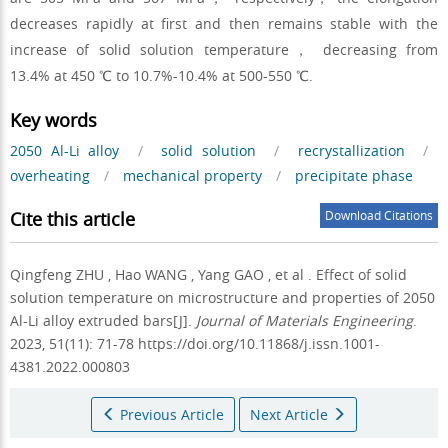
decreases rapidly at first and then remains stable with the
increase of solid solution temperature， decreasing from
13.4% at 450 ℃ to 10.7%-10.4% at 500-550 ℃.
Key words
2050 Al-Li alloy
/
solid solution
/
recrystallization
/
overheating
/
mechanical property
/
precipitate phase
Cite this article
Download Citations
Qingfeng ZHU
,
Hao WANG
,
Yang GAO
,
et al
.
Effect of solid
solution temperature on microstructure and properties of 2050
Al-Li alloy extruded bars[J].
Journal of Materials Engineering
.
2023, 51(11): 71-78 https://doi.org/10.11868/j.issn.1001-
4381.2022.000803
Previous Article
Next Article