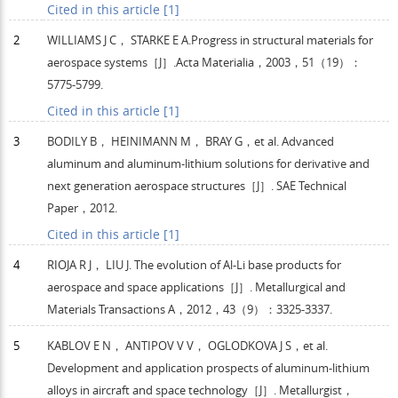
Cited in this article [1]
2
WILLIAMS
J C
，
STARKE
E A
.Progress in structural materials for
aerospace systems［J］.
Acta Materialia
，
2003
，
51
（19）：
5775-5799.
Cited in this article [1]
3
BODILY
B
，
HEINIMANN
M
，
BRAY
G
，et al. Advanced
aluminum and aluminum-lithium solutions for derivative and
next generation aerospace structures［J］.
SAE Technical
Paper
，
2012
.
Cited in this article [1]
4
RIOJA
R J
，
LIU
J
. The evolution of Al-Li base products for
aerospace and space applications［J］.
Metallurgical and
Materials Transactions A
，
2012
，
43
（9）：3325-3337.
5
KABLOV
E N
，
ANTIPOV
V V
，
OGLODKOVA
J S
，et al.
Development and application prospects of aluminum-lithium
alloys in aircraft and space technology［J］.
Metallurgist
，