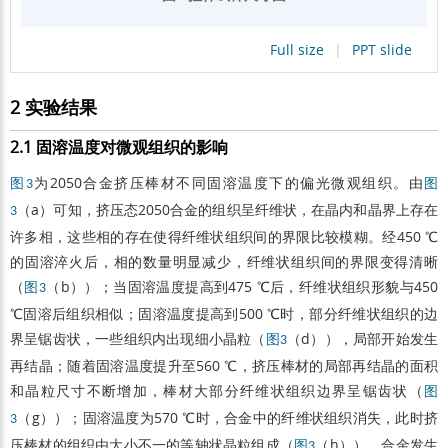
Full size
|
PPT slide
2 实验结果
2.1 固溶温度对微观组织的影响
为2050合金挤压棒材不同固溶温度下的偏光微观组织。由
图3
图
（a）可知，挤压态2050合金的组织呈纤维状，在晶内和晶界上存在
3
许多相，这些相的存在使得纤维状组织间的界限比较模糊。经450 ℃
的固溶淬火后，相的数量明显减少，纤维状组织间的界限变得清晰
（
（b））；当固溶温度提高到475 ℃后，纤维状组织形貌与450
图3
℃固溶后组织相似；固溶温度提高到500 ℃时，部分纤维状组织的边
界呈锯齿状，一些组织内出现细小晶粒（
（d）），局部开始发生
图3
再结晶；随着固溶温度提升至560 ℃，挤压棒材的局部再结晶的面积
和晶粒尺寸不断增加，棒材大部分纤维状组织边界呈锯齿状（
图
（g））；固溶温度为570 ℃时，合金中的纤维状组织消失，此时挤
3
压棒材的组织由大小不一的等轴状晶粒组成（
（h）），合金发生
图3