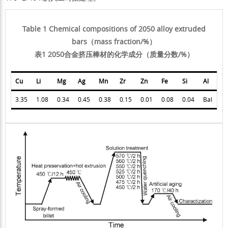
Table 1 Chemical compositions of 2050 alloy extruded
bars（mass fraction/%）
表1 2050合金挤压棒材的化学成分（质量分数/%）
Cu
Li
Mg
Ag
Mn
Zr
Zn
Fe
Si
Al
3.35
1.08
0.34
0.45
0.38
0.15
0.01
0.08
0.04
Bal