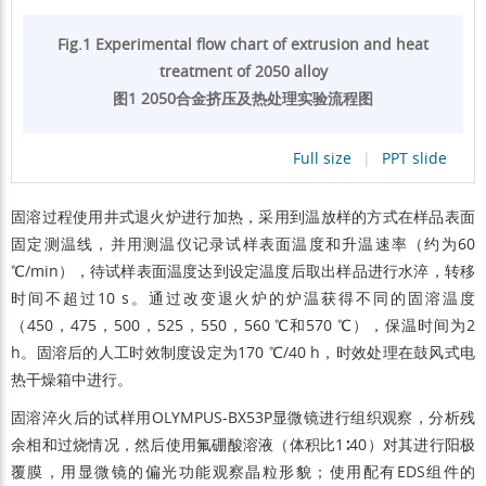
Fig.1 Experimental flow chart of extrusion and heat
treatment of 2050 alloy
图1 2050合金挤压及热处理实验流程图
Full size
|
PPT slide
固溶过程使用井式退火炉进行加热，采用到温放样的方式在样品表面
固定测温线，并用测温仪记录试样表面温度和升温速率（约为60
℃/min），待试样表面温度达到设定温度后取出样品进行水淬，转移
时间不超过10 s。通过改变退火炉的炉温获得不同的固溶温度
（450，475，500，525，550，560 ℃和570 ℃），保温时间为2
h。固溶后的人工时效制度设定为170 ℃/40 h，时效处理在鼓风式电
热干燥箱中进行。
固溶淬火后的试样用OLYMPUS-BX53P显微镜进行组织观察，分析残
余相和过烧情况，然后使用氟硼酸溶液（体积比1∶40）对其进行阳极
覆膜，用显微镜的偏光功能观察晶粒形貌；使用配有EDS组件的