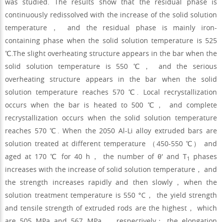
was studied. The results show that the residual phase is
continuously redissolved with the increase of the solid solution
temperature， and the residual phase is mainly iron-
containing phase when the solid solution temperature is 525
℃.The slight overheating structure appears in the bar when the
solid solution temperature is 550 ℃， and the serious
overheating structure appears in the bar when the solid
solution temperature reaches 570 ℃. Local recrystallization
occurs when the bar is heated to 500 ℃， and complete
recrystallization occurs when the solid solution temperature
reaches 570 ℃. When the 2050 Al-Li alloy extruded bars are
solution treated at different temperature （450-550 ℃） and
aged at 170 ℃ for 40 h， the number of θ′ and T
phases
1
increases with the increase of solid solution temperature， and
the strength increases rapidly and then slowly，when the
solution treatment temperature is 550 °C， the yield strength
and tensile strength of extruded rods are the highest， which
are 505 MPa and 567 MPa， respectively； the elongation