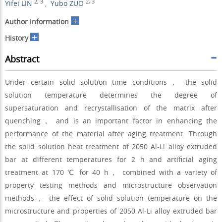
2
,
3
2
,
3
Yifei LIN
,
Yubo ZUO
+
Author information
+
History
Abstract
Under certain solid solution time conditions， the solid
solution temperature determines the degree of
supersaturation and recrystallisation of the matrix after
quenching， and is an important factor in enhancing the
performance of the material after aging treatment. Through
the solid solution heat treatment of 2050 Al-Li alloy extruded
bar at different temperatures for 2 h and artificial aging
treatment at 170 ℃ for 40 h， combined with a variety of
property testing methods and microstructure observation
methods， the effect of solid solution temperature on the
microstructure and properties of 2050 Al-Li alloy extruded bar