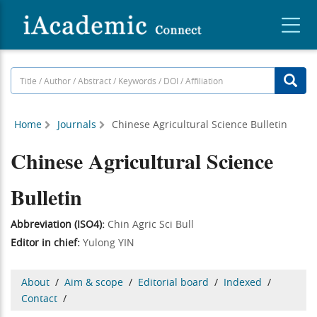
Home
Journals
Chinese Agricultural Science Bulletin
Chinese Agricultural Science
Bulletin
Abbreviation (ISO4):
Chin Agric Sci Bull
Editor in chief:
Yulong YIN
About
/
Aim & scope
/
Editorial board
/
Indexed
/
Contact
/